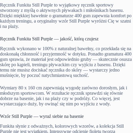
Ręcznik Funkita Still Purple to wyjątkowy ręcznik sportowy
stworzony z myślą o aktywnych pływakach i miłośnikach basenu.
Dzięki miękkiej bawełnie o gramaturze 400 gsm zapewnia komfort po
każdym treningu, a oryginalny wzór Still Purple wyróżni Cię w szatni
i na plaży.
Ręcznik Funkita Still Purple — jakość, którą czujesz
Ręcznik wykonano w 100% z naturalnej bawełny, co przekłada się na
doskonałą chłonność i przyjemność w dotyku. Ponadto gramatura 400
gsm sprawia, że materiał jest odpowiednio gruby — skutecznie osusza
skórę po kąpieli, treningu pływackim czy wyjściu z basenu. Dzięki
temu nie musisz dociskać ręcznika do skóry — wystarczy jedno
muśnięcie, by poczuć natychmiastową suchość.
Wymiary 80 x 160 cm zapewniają wygodę zarówno dorosłym, jak i
młodszym sportowcom. W rezultacie ręcznik sprawdzi się równie
dobrze na basenie, jak i na plaży czy w podróży. Co więcej, jest
wystarczająco duży, by owinąć się nim po wyjściu z wody.
Wzór Still Purple — wyraź siebie na basenie
Funkita słynie z odważnych, kolorowych wzorów, a kolekcja Still
Purple nie jest wyjątkiem. Intensywne odcienie fioletu tworzą