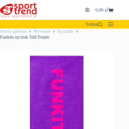
Przejdź
do
0,00
zł
Koszyk
treści
Szukaj
Strona główna
Pływanie
Ręczniki
Funkita ręcznik Still Purple