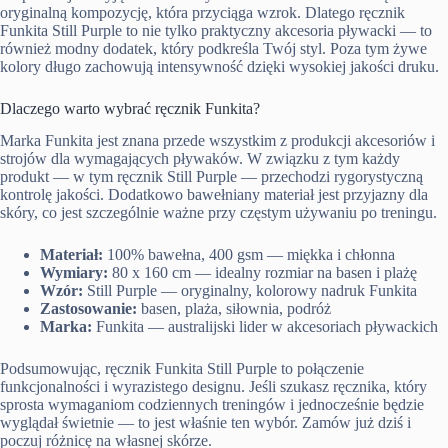
oryginalną kompozycję, która przyciąga wzrok. Dlatego ręcznik
Funkita Still Purple to nie tylko praktyczny akcesoria pływacki — to
również modny dodatek, który podkreśla Twój styl. Poza tym żywe
kolory długo zachowują intensywność dzięki wysokiej jakości druku.
Dlaczego warto wybrać ręcznik Funkita?
Marka Funkita jest znana przede wszystkim z produkcji akcesoriów i
strojów dla wymagających pływaków. W związku z tym każdy
produkt — w tym ręcznik Still Purple — przechodzi rygorystyczną
kontrolę jakości. Dodatkowo bawełniany materiał jest przyjazny dla
skóry, co jest szczególnie ważne przy częstym używaniu po treningu.
Materiał:
100% bawełna, 400 gsm — miękka i chłonna
Wymiary:
80 x 160 cm — idealny rozmiar na basen i plażę
Wzór:
Still Purple — oryginalny, kolorowy nadruk Funkita
Zastosowanie:
basen, plaża, siłownia, podróż
Marka:
Funkita — australijski lider w akcesoriach pływackich
Podsumowując, ręcznik Funkita Still Purple to połączenie
funkcjonalności i wyrazistego designu. Jeśli szukasz ręcznika, który
sprosta wymaganiom codziennych treningów i jednocześnie będzie
wyglądał świetnie — to jest właśnie ten wybór. Zamów już dziś i
poczuj różnicę na własnej skórze.