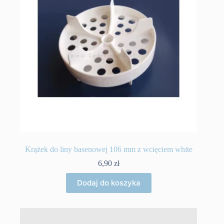
Krążek do liny basenowej 106 mm z wcięciem white
6,90
zł
Dodaj do koszyka