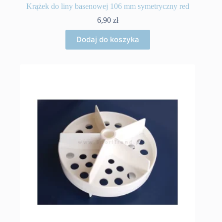
Krążek do liny basenowej 106 mm symetryczny red
6,90
zł
Dodaj do koszyka