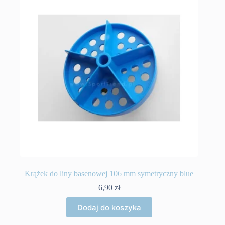
Krążek do liny basenowej 106 mm symetryczny blue
6,90
zł
Dodaj do koszyka