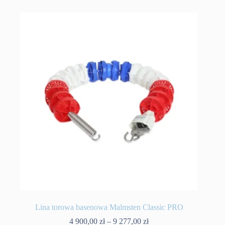
Lina torowa basenowa Malmsten Classic PRO
Zakres
4 900,00
zł
–
9 277,00
zł