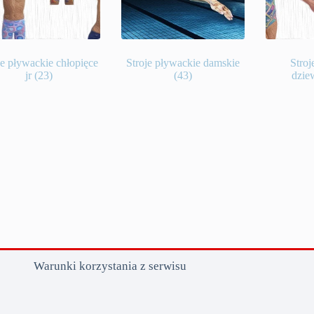
je pływackie chłopięce
Stroje pływackie damskie
Stroj
jr
(23)
(43)
dzie
Warunki korzystania z serwisu