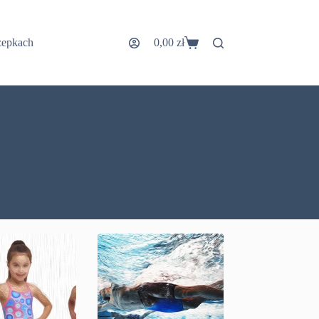
zepkach
0,00
zł
Koszyk