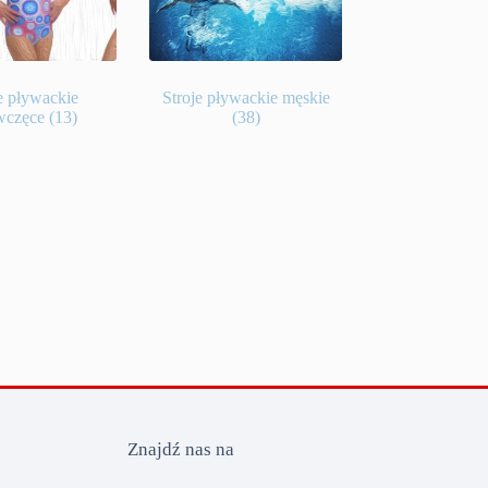
e pływackie
Stroje pływackie męskie
wczęce
(13)
(38)
Znajdź nas na