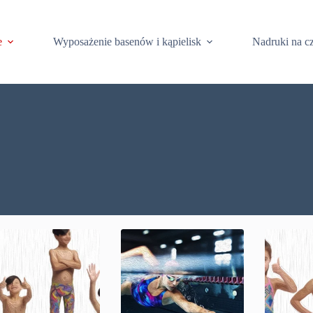
e
Wyposażenie basenów i kąpielisk
Nadruki na c