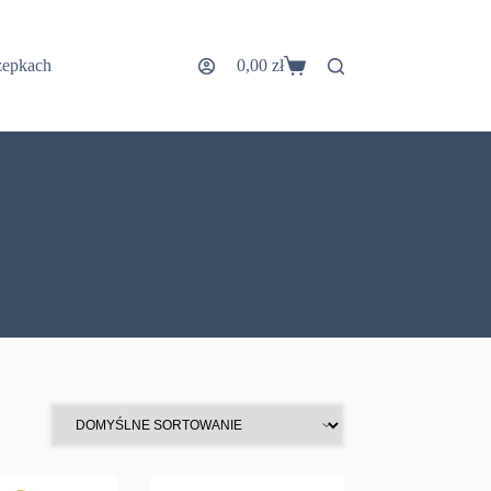
zepkach
0,00
zł
Koszyk