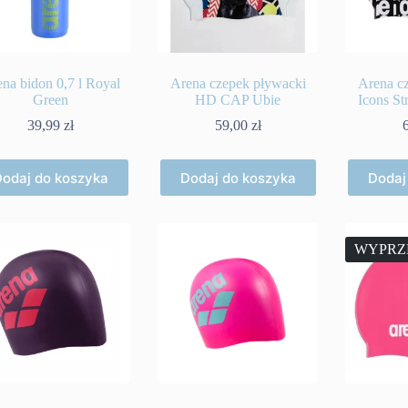
na bidon 0,7 l Royal
Arena czepek pływacki
Arena c
Green
HD CAP Ubie
Icons S
39,99
zł
59,00
zł
odaj do koszyka
Dodaj do koszyka
Dodaj
WYPRZ