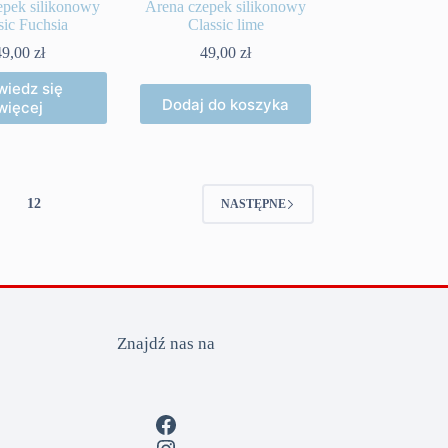
epek silikonowy
Arena czepek silikonowy
sic Fuchsia
Classic lime
49,00
zł
49,00
zł
iedz się
Dodaj do koszyka
więcej
12
NASTĘPNE
Znajdź nas na
Facebook
Instagram