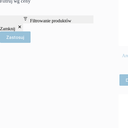
Filtruj wg ceny
Filtrowanie produktów
Zamknij
Zastosuj
Are
D