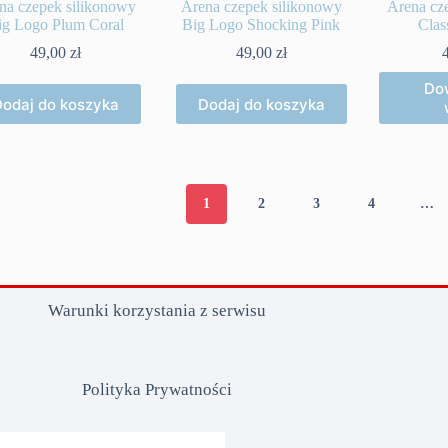
na czepek silikonowy
Arena czepek silikonowy
Arena cz
ig Logo Plum Coral
Big Logo Shocking Pink
Clas
49,00
zł
49,00
zł
Dow
odaj do koszyka
Dodaj do koszyka
1
2
3
4
…
Warunki korzystania z serwisu
Polityka Prywatności