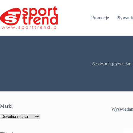
Przejdź
do
treści
Promocje
Pływani
Akcesoria pływackie
Marki
Wyświetlan