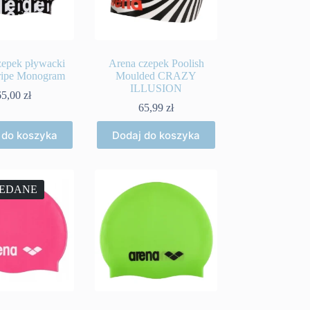
zepek pływacki
Arena czepek Poolish
tripe Monogram
Moulded CRAZY
ILLUSION
65,00
zł
65,99
zł
 do koszyka
Dodaj do koszyka
EDANE