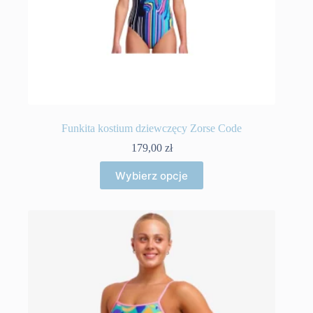
Funkita kostium dziewczęcy Zorse Code
179,00
zł
Ten
Wybierz opcje
produkt
ma
wiele
wariantów.
Opcje
można
wybrać
na
stronie
produktu