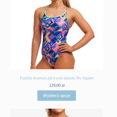
stronie
produktu
Funkita kostium pływacki damski Be Square
229,00
zł
Ten
Wybierz opcje
produkt
ma
wiele
wariantów.
Opcje