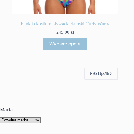
Funkita kostium pływacki damski Curly Wurly
245,00
zł
Ten
Wybierz opcje
produkt
ma
wiele
wariantów.
Opcje
można
NASTĘPNE
wybrać
na
stronie
produktu
Marki