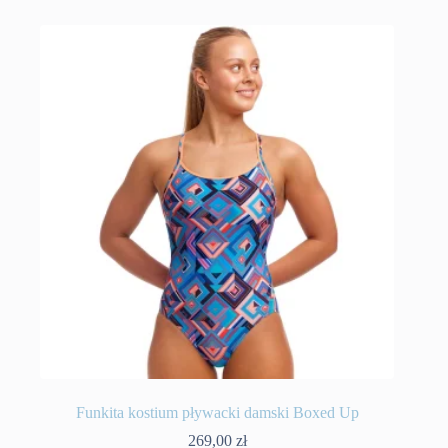
wiele
wariantów.
Opcje
można
wybrać
na
stronie
produktu
Funkita kostium pływacki damski Boxed Up
269,00
zł