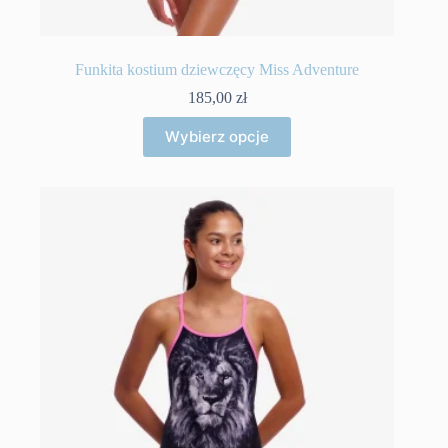
Funkita kostium dziewczęcy Miss Adventure
185,00
zł
Ten
Wybierz opcje
produkt
ma
wiele
wariantów.
Opcje
można
wybrać
na
stronie
produktu