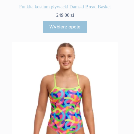
Funkita kostium pływacki Damski Bread Basket
249,00
zł
Ten
Wybierz opcje
produkt
ma
wiele
wariantów.
Opcje
można
wybrać
na
stronie
produktu