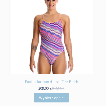
Funkita kostium damski Fizz Bomb
209,00
zł
249,00
zł
Pierwotna
Aktualna
cena
cena
Ten
Wybierz opcje
wynosiła:
wynosi:
produkt
249,00 zł.
209,00 zł.
ma