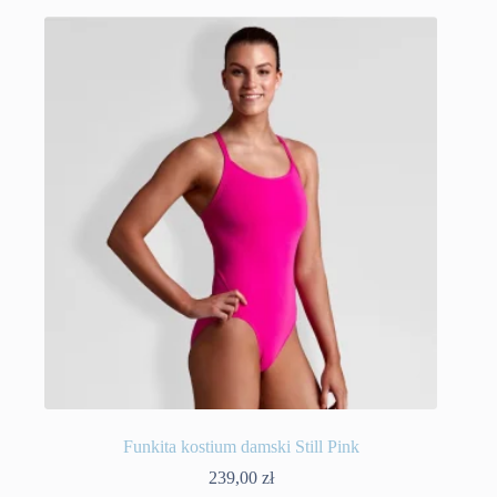
wiele
wariantów.
Opcje
można
wybrać
na
stronie
produktu
Funkita kostium damski Still Pink
239,00
zł