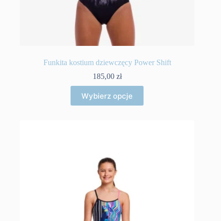
Funkita kostium dziewczęcy Power Shift
185,00
zł
Ten
Wybierz opcje
produkt
ma
wiele
wariantów.
Opcje
można
wybrać
na
stronie
produktu