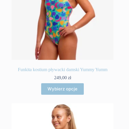
Funkita kostium pływacki damski Yummy Yumm
249,00
zł
Ten
Wybierz opcje
produkt
ma
wiele
wariantów.
Opcje
można
wybrać
na