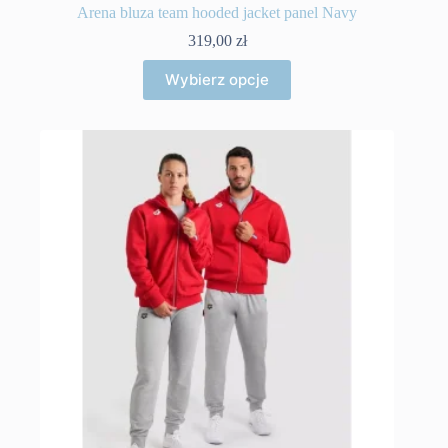
Arena bluza team hooded jacket panel Navy
319,00
zł
Ten
Wybierz opcje
produkt
ma
wiele
wariantów.
Opcje
można
wybrać
na
stronie
produktu