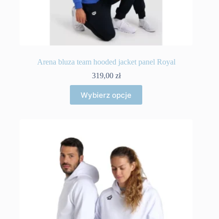
Arena bluza team hooded jacket panel Royal
319,00
zł
Ten
Wybierz opcje
produkt
ma
wiele
wariantów.
Opcje
można
wybrać
na
stronie
produktu