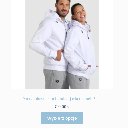
Arena bluza team hooded jacket panel Biała
319,00
zł
Ten
Wybierz opcje
produkt
ma