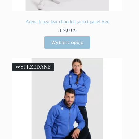
Arena bluza team hooded jacket panel Red
319,00
zł
Ten
Wybierz opcje
produkt
ma
wiele
wariantów.
Opcje
WYPRZEDANE
można
wybrać
na
stronie
produktu