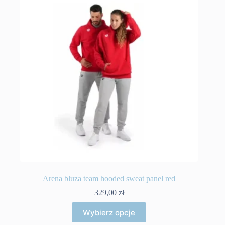
można
wybrać
na
stronie
produktu
Arena bluza team hooded sweat panel red
329,00
zł
Ten
Wybierz opcje
produkt
ma