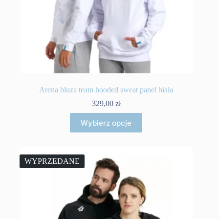
Arena bluza team hooded sweat panel biała
329,00
zł
Ten
Wybierz opcje
produkt
ma
wiele
wariantów.
Opcje
WYPRZEDANE
można
wybrać
na
stronie
produktu