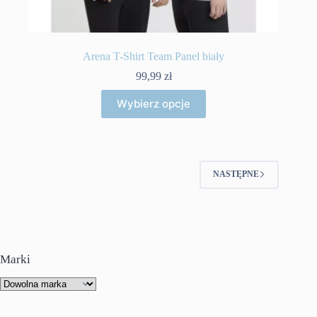
Arena T-Shirt Team Panel biały
99,99
zł
Ten
Wybierz opcje
produkt
ma
wiele
wariantów.
Opcje
można
NASTĘPNE
wybrać
na
stronie
produktu
Marki