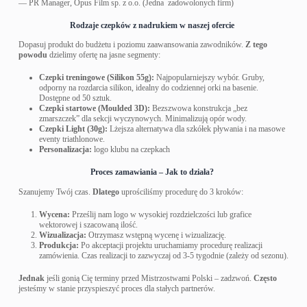
— PR Manager, Opus Film sp. z o.o. (Jedna zadowolonych firm)
Rodzaje czepków z nadrukiem w naszej ofercie
Dopasuj produkt do budżetu i poziomu zaawansowania zawodników.
Z tego
powodu
dzielimy ofertę na jasne segmenty:
Czepki treningowe (Silikon 55g):
Najpopularniejszy wybór. Gruby,
odporny na rozdarcia silikon, idealny do codziennej orki na basenie.
Dostępne od 50 sztuk.
Czepki startowe (Moulded 3D):
Bezszwowa konstrukcja „bez
zmarszczek” dla sekcji wyczynowych. Minimalizują opór wody.
Czepki Light (30g):
Lżejsza alternatywa dla szkółek pływania i na masowe
eventy triathlonowe.
Personalizacja:
logo klubu na czepkach
Proces zamawiania – Jak to działa?
Szanujemy Twój czas.
Dlatego
uprościliśmy procedurę do 3 kroków:
Wycena:
Prześlij nam logo w wysokiej rozdzielczości lub grafice
wektorowej i szacowaną ilość.
Wizualizacja:
Otrzymasz wstępną wycenę i wizualizację.
Produkcja:
Po akceptacji projektu uruchamiamy procedurę realizacji
zamówienia. Czas realizacji to zazwyczaj od 3-5 tygodnie (zależy od sezonu).
Jednak
jeśli gonią Cię terminy przed Mistrzostwami Polski – zadzwoń.
Często
jesteśmy w stanie przyspieszyć proces dla stałych partnerów.