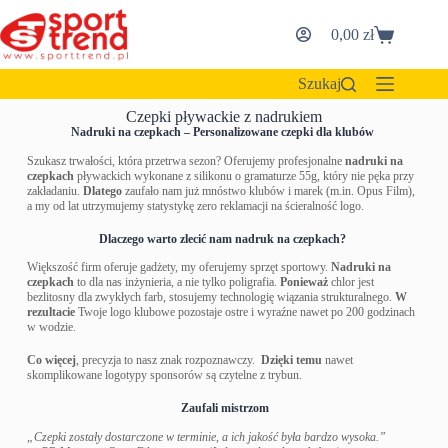
0,00
zł
Szukaj
Czepki pływackie z nadrukiem
Nadruki na czepkach – Personalizowane czepki dla klubów
Szukasz trwałości, która przetrwa sezon? Oferujemy profesjonalne
nadruki na
czepkach
pływackich wykonane z silikonu o gramaturze 55g, który nie pęka przy
zakładaniu.
Dlatego
zaufało nam już mnóstwo klubów i marek (m.in. Opus Film),
a my od lat utrzymujemy statystykę zero reklamacji na ścieralność logo.
Dlaczego warto zlecić nam nadruk na czepkach?
Większość firm oferuje gadżety, my oferujemy sprzęt sportowy.
Nadruki na
czepkach
to dla nas inżynieria, a nie tylko poligrafia.
Ponieważ
chlor jest
bezlitosny dla zwykłych farb, stosujemy technologię wiązania strukturalnego.
W
rezultacie
Twoje logo klubowe pozostaje ostre i wyraźne nawet po 200 godzinach
w wodzie.
Co więcej
, precyzja to nasz znak rozpoznawczy.
Dzięki temu
nawet
skomplikowane logotypy sponsorów są czytelne z trybun.
Zaufali mistrzom
„Czepki zostały dostarczone w terminie, a ich jakość była bardzo wysoka.”