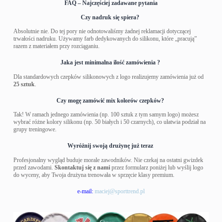
FAQ – Najczęściej zadawane pytania
Czy nadruk się spiera?
Absolutnie nie. Do tej pory nie odnotowaliśmy żadnej reklamacji dotyczącej
trwałości nadruku. Używamy farb dedykowanych do silikonu, które „pracują”
razem z materiałem przy rozciąganiu.
Jaka jest minimalna ilość zamówienia ?
Dla standardowych czepków silikonowych z logo realizujemy zamówienia już od
25 sztuk
.
Czy mogę zamówić mix kolorów czepków?
Tak! W ramach jednego zamówienia (np. 100 sztuk z tym samym logo) możesz
wybrać różne kolory silikonu (np. 50 białych i 50 czarnych), co ułatwia podział na
grupy treningowe.
Wyróżnij swoją drużynę już teraz
Profesjonalny wygląd buduje morale zawodników. Nie czekaj na ostatni gwizdek
przed zawodami.
Skontaktuj się z nami
przez formularz poniżej lub wyślij logo
do wyceny, aby Twoja drużyna trenowała w sprzęcie klasy premium.
e-mail:
maciej@sporttrend.pl