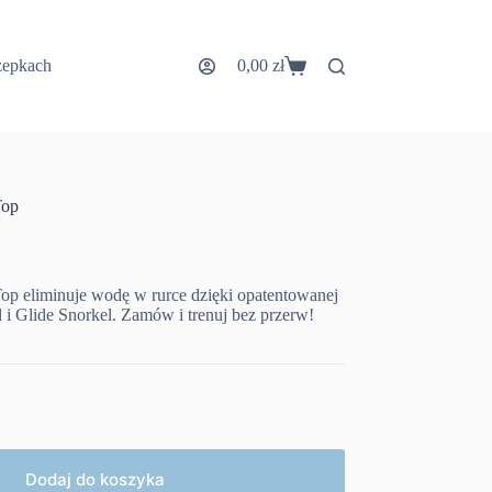
zepkach
0,00
zł
Koszyk
Top
Top eliminuje wodę w rurce dzięki opatentowanej
i Glide Snorkel. Zamów i trenuj bez przerw!
Dodaj do koszyka