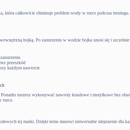
a, która całkowicie eliminuje problem wody w rurce podczas treningu.
wewnętrzną bojką. Po zanurzeniu w wodzie bojka unosi się i szczelnie
 zanurzeniu
bez przeszkód
przy każdym nawrocie
ych
i. Ponadto możesz wykonywać nawroty kraulowe i motylkowe bez obawy
w rurce.
ołowych tej marki. Dzięki temu stanowi uniwersalne ulepszenie dla każ