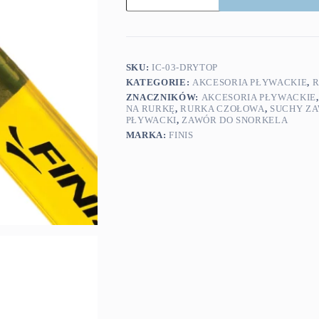
suchy
zawór
do
rurki
czołowej
Dry
SKU:
IC-03-DRYTOP
Top
KATEGORIE:
AKCESORIA PŁYWACKIE
,
R
ZNACZNIKÓW:
AKCESORIA PŁYWACKIE
NA RURKĘ
,
RURKA CZOŁOWA
,
SUCHY Z
PŁYWACKI
,
ZAWÓR DO SNORKELA
MARKA:
FINIS