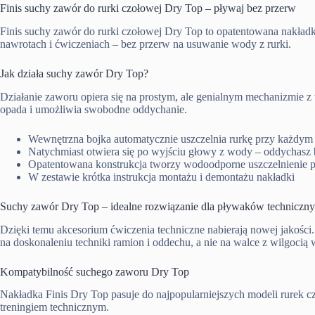
Finis suchy zawór do rurki czołowej Dry Top – pływaj bez przerw
Finis suchy zawór do rurki czołowej Dry Top to opatentowana nakładk
nawrotach i ćwiczeniach – bez przerw na usuwanie wody z rurki.
Jak działa suchy zawór Dry Top?
Działanie zaworu opiera się na prostym, ale genialnym mechanizmie z 
opada i umożliwia swobodne oddychanie.
Wewnętrzna bojka automatycznie uszczelnia rurkę przy każdym
Natychmiast otwiera się po wyjściu głowy z wody – oddychasz 
Opatentowana konstrukcja tworzy wodoodporne uszczelnienie 
W zestawie krótka instrukcja montażu i demontażu nakładki
Suchy zawór Dry Top – idealne rozwiązanie dla pływaków techniczn
Dzięki temu akcesorium ćwiczenia techniczne nabierają nowej jakośc
na doskonaleniu techniki ramion i oddechu, a nie na walce z wilgocią 
Kompatybilność suchego zaworu Dry Top
Nakładka Finis Dry Top pasuje do najpopularniejszych modeli rurek cz
treningiem technicznym.