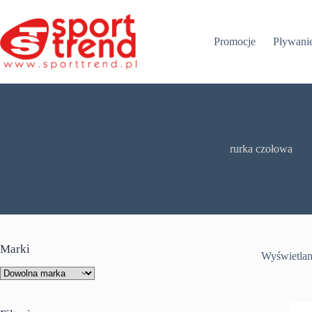
Przejdź
do
treści
Promocje
Pływani
rurka czołowa
Marki
Wyświetlan