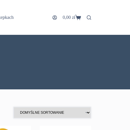
zepkach
0,00
zł
Koszyk