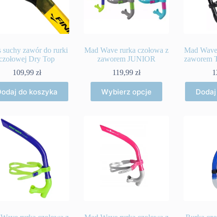
s suchy zawór do rurki
Mad Wave rurka czołowa z
Mad Wave 
czołowej Dry Top
zaworem JUNIOR
zaworem T
109,99
zł
119,99
zł
1
Ten
odaj do koszyka
Wybierz opcje
Dodaj
produkt
ma
wiele
wariantów.
Opcje
można
wybrać
na
stronie
produktu