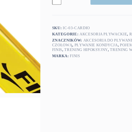
Cardio
Cap
SKU:
IC-03-CARDIO
KATEGORIE:
AKCESORIA PŁYWACKIE
,
R
ZNACZNIKÓW:
AKCESORIA DO PŁYWAN
CZOŁOWĄ
,
PŁYWANIE KONDYCJA
,
POJE
FINIS
,
TRENING HIPOKSYJNY
,
TRENING 
MARKA:
FINIS