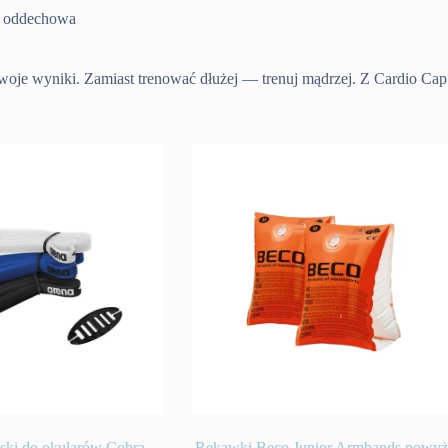
a oddechowa
Twoje wyniki. Zamiast trenować dłużej — trenuj mądrzej. Z Cardio C
ski do okularów Cobra
Rękawki Beco Junior Armbands powyż