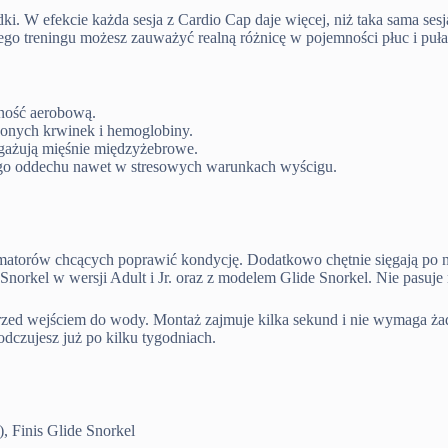
i. W efekcie każda sesja z Cardio Cap daje więcej, niż taka sama ses
nego treningu możesz zauważyć realną różnicę w pojemności płuc i p
ność aerobową.
onych krwinek i hemoglobiny.
ażują mięśnie międzyżebrowe.
go oddechu nawet w stresowych warunkach wyścigu.
orów chcących poprawić kondycję. Dodatkowo chętnie sięgają po nią t
Snorkel w wersji Adult i Jr. oraz z modelem Glide Snorkel. Nie pasuje
rzed wejściem do wody. Montaż zajmuje kilka sekund i nie wymaga ża
czujesz już po kilku tygodniach.
, Finis Glide Snorkel