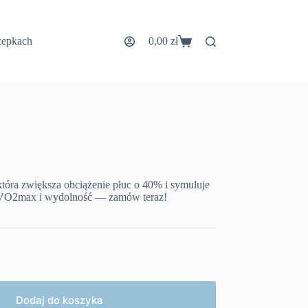
zepkach
0,00
zł
Koszyk
która zwiększa obciążenie płuc o 40% i symuluje
w VO2max i wydolność — zamów teraz!
Dodaj do koszyka