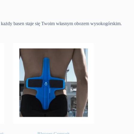
ap każdy basen staje się Twoim własnym obozem wysokogórskim.
ej
Blucore Coresuit