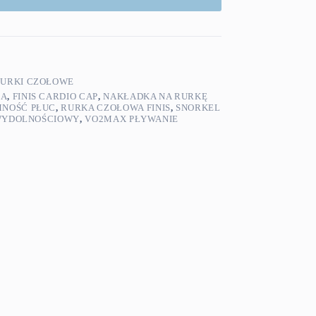
URKI CZOŁOWE
IA
,
FINIS CARDIO CAP
,
NAKŁADKA NA RURKĘ
MNOŚĆ PŁUC
,
RURKA CZOŁOWA FINIS
,
SNORKEL
WYDOLNOŚCIOWY
,
VO2MAX PŁYWANIE