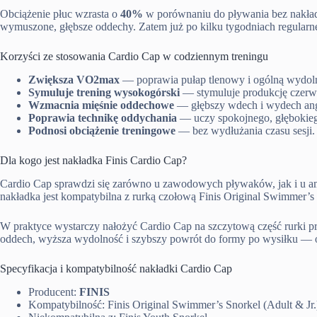
Obciążenie płuc wzrasta o
40%
w porównaniu do pływania bez nakładk
wymuszone, głębsze oddechy. Zatem już po kilku tygodniach regular
Korzyści ze stosowania Cardio Cap w codziennym treningu
Zwiększa VO2max
— poprawia pułap tlenowy i ogólną wydol
Symuluje trening wysokogórski
— stymuluje produkcję czerw
Wzmacnia mięśnie oddechowe
— głębszy wdech i wydech ang
Poprawia technikę oddychania
— uczy spokojnego, głębokie
Podnosi obciążenie treningowe
— bez wydłużania czasu sesji.
Dla kogo jest nakładka Finis Cardio Cap?
Cardio Cap sprawdzi się zarówno u zawodowych pływaków, jak i u amat
nakładka jest kompatybilna z rurką czołową Finis Original Swimmer’s 
W praktyce wystarczy nałożyć Cardio Cap na szczytową część rurki p
oddech, wyższa wydolność i szybszy powrót do formy po wysiłku — od
Specyfikacja i kompatybilność nakładki Cardio Cap
Producent:
FINIS
Kompatybilność: Finis Original Swimmer’s Snorkel (Adult & Jr.)