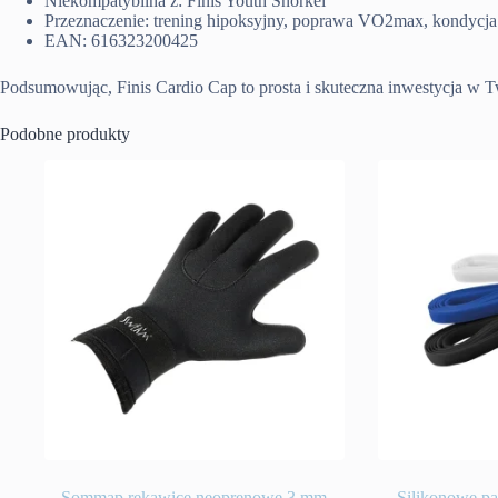
Niekompatybilna z: Finis Youth Snorkel
Przeznaczenie: trening hipoksyjny, poprawa VO2max, kondycj
EAN: 616323200425
Podsumowując, Finis Cardio Cap to prosta i skuteczna inwestycja w 
Podobne produkty
Sommap rękawice neoprenowe 3 mm
Silikonowe pa