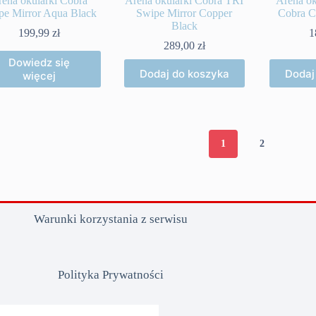
ena okularki Cobra
Arena okularki Cobra TRI
Arena ok
pe Mirror Aqua Black
Swipe Mirror Copper
Cobra C
Black
199,99
zł
1
289,00
zł
Dowiedz się
Dodaj do koszyka
Dodaj
więcej
1
2
Warunki korzystania z serwisu
Polityka Prywatności