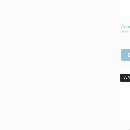
Aren
Swi
D
WY