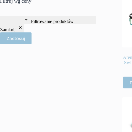
Filtruj wg ceny
Filtrowanie produktów
Zamknij
Zastosuj
Aren
Swi
D