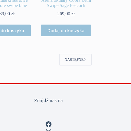
ularki startowe
Arena okulary Cobra Ultra
ore swipe blue
Swipe Sage Peacock
89,00
zł
269,00
zł
 do koszyka
Dodaj do koszyka
NASTĘPNE
Znajdź nas na
Facebook
Instagram