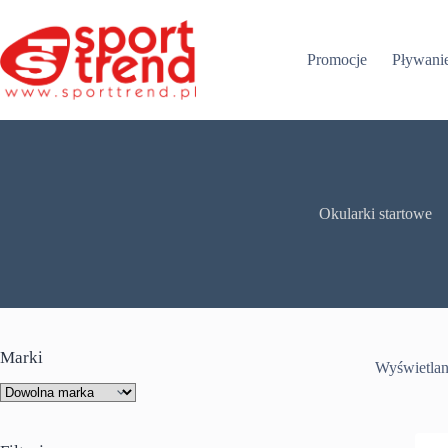
Przejdź
do
treści
Promocje
Pływani
Okularki startowe
Marki
Wyświetlan