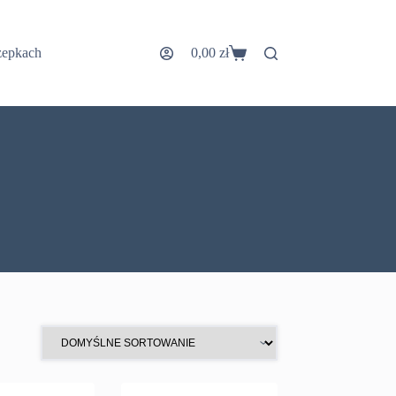
zepkach
0,00
zł
Koszyk