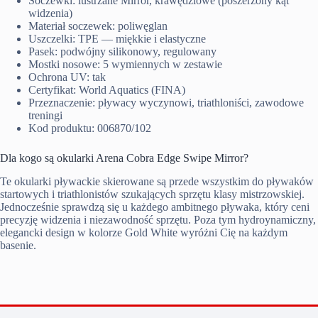
Soczewki: lustrzane Mirror, krawędziowe (poszerzony kąt
widzenia)
Materiał soczewek: poliwęglan
Uszczelki: TPE — miękkie i elastyczne
Pasek: podwójny silikonowy, regulowany
Mostki nosowe: 5 wymiennych w zestawie
Ochrona UV: tak
Certyfikat: World Aquatics (FINA)
Przeznaczenie: pływacy wyczynowi, triathloniści, zawodowe
treningi
Kod produktu: 006870/102
Dla kogo są okularki Arena Cobra Edge Swipe Mirror?
Te okularki pływackie skierowane są przede wszystkim do pływaków
startowych i triathlonistów szukających sprzętu klasy mistrzowskiej.
Jednocześnie sprawdzą się u każdego ambitnego pływaka, który ceni
precyzję widzenia i niezawodność sprzętu. Poza tym hydroynamiczny,
elegancki design w kolorze Gold White wyróżni Cię na każdym
basenie.