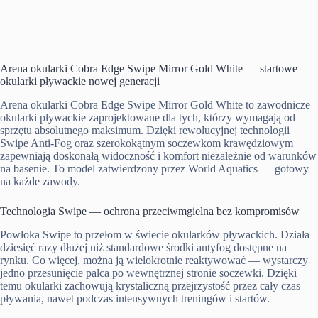
Arena okularki Cobra Edge Swipe Mirror Gold White — startowe
okularki pływackie nowej generacji
Arena okularki Cobra Edge Swipe Mirror Gold White to zawodnicze
okularki pływackie zaprojektowane dla tych, którzy wymagają od
sprzętu absolutnego maksimum. Dzięki rewolucyjnej technologii
Swipe Anti-Fog oraz szerokokątnym soczewkom krawędziowym
zapewniają doskonałą widoczność i komfort niezależnie od warunków
na basenie. To model zatwierdzony przez World Aquatics — gotowy
na każde zawody.
Technologia Swipe — ochrona przeciwmgielna bez kompromisów
Powłoka Swipe to przełom w świecie okularków pływackich. Działa
dziesięć razy dłużej niż standardowe środki antyfog dostępne na
rynku. Co więcej, można ją wielokrotnie reaktywować — wystarczy
jedno przesunięcie palca po wewnętrznej stronie soczewki. Dzięki
temu okularki zachowują krystaliczną przejrzystość przez cały czas
pływania, nawet podczas intensywnych treningów i startów.