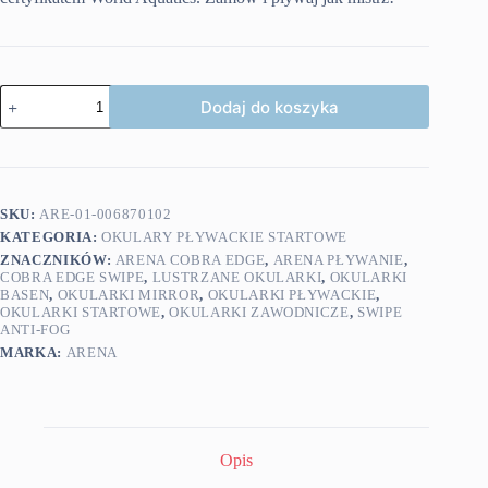
ilość
Dodaj do koszyka
Arena
okularki
Cobra
Edge
Swipe
Mirror
SKU:
ARE-01-006870102
Gold
KATEGORIA:
OKULARY PŁYWACKIE STARTOWE
White
ZNACZNIKÓW:
ARENA COBRA EDGE
,
ARENA PŁYWANIE
,
COBRA EDGE SWIPE
,
LUSTRZANE OKULARKI
,
OKULARKI
BASEN
,
OKULARKI MIRROR
,
OKULARKI PŁYWACKIE
,
OKULARKI STARTOWE
,
OKULARKI ZAWODNICZE
,
SWIPE
ANTI-FOG
MARKA:
ARENA
Opis