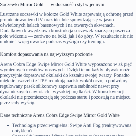
Soczewki Mirror Gold — widoczność i styl w jednym
Lustrzane soczewki w kolorze Gold White zapewniają ochronę przed
promieniowaniem UV oraz idealnie sprawdzają się w jasno
oświetlonych halach basenowych i na otwartych akwenach.
Dodatkowo krawędziowa konstrukcja soczewek znacząco poszerza
pole widzenia — zarówno na boki, jak i do góry. W rezultacie nic nie
umknie Twojej uwadze podczas wyścigu czy treningu.
Komfort dopasowania na najwyższym poziomie
Arena Cobra Edge Swipe Mirror Gold White wyposażono w aż pięć
wymiennych mostków nosowych. Dzięki temu każdy pływak może
precyzyjnie dopasować okularki do kształtu swojej twarzy. Ponadto
miękkie uszczelki z TPE redukują nacisk wokół oczu, a podwójny
regulowany pasek silikonowy zapewnia stabilność nawet przy
dynamicznych nawrotach i wysokiej prędkości. W konsekwencji
okularki nie przemieszczają się podczas startu i pozostają na miejscu
przez cały wyścig.
Dane techniczne Arena Cobra Edge Swipe Mirror Gold White
Technologia przeciwmgielna: Swipe Anti-Fog (reaktywowana
dotykiem)