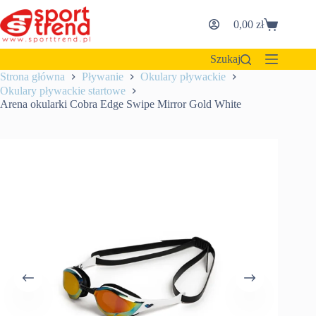
Przejdź
do
0,00
zł
Koszyk
treści
Szukaj
Strona główna
Pływanie
Okulary pływackie
Okulary pływackie startowe
Arena okularki Cobra Edge Swipe Mirror Gold White