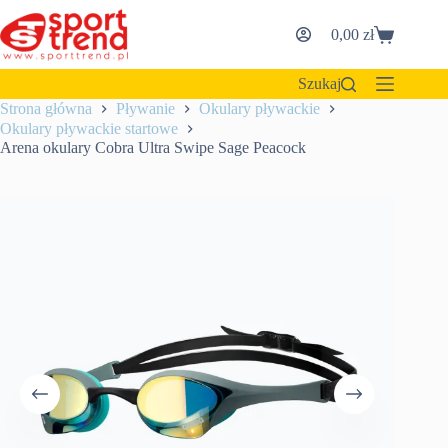
Przejdź
do
0,00
zł
Koszyk
treści
Szukaj
Strona główna
Pływanie
Okulary pływackie
Okulary pływackie startowe
Arena okulary Cobra Ultra Swipe Sage Peacock