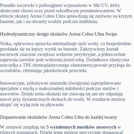
Ponadto soczewki z poliwęglanu wyposażono w filtr UV, który
skutecznie chroni oczy przed szkodliwym promieniowaniem. W
efekcie okulary Arena Cobra Ultra sprawdzają się zarówno na krytym
basenie, jak i na otwartej wodzie podczas triathlonu.
Hydrodynamiczny design okularów Arena Cobra Ultra Swipe
Niska, opływowa oprawka minimalizuje opór wody, co bezpośrednio
przekłada się na lepszy wynik na basenie. Zakrzywiony kształt
soczewek znacznie zwiększa widzenie peryferyjne, a jednocześnie
zapewnia szerokie pole widzenia przed sobą. Dodatkowo elastyczna
uszczelka z TPE (termoplastycznego elastomeru) pewnie przylega do
oczodołów, eliminując jakiekolwiek przecieki.
Innowacyjne, półsztywne zauszniki (świątynia) zaprojektowano
specjalnie z myślą o maksymalnej stabilności podczas startów i
nawrotów. Dzięki temu okularki nie zsuwają się ani nie odpadają
nawet przy dynamicznych skokach do wody. W rezultacie możesz
skupić się wyłącznie na pływaniu.
Dopasowanie okularków Arena Cobra Ultra do każdej twarzy
W zestawie znajdują się
5 wymiennych mostków nosowych
w
różnych rozmiarach. Dzięki temu możesz precyzyjnie dopasować