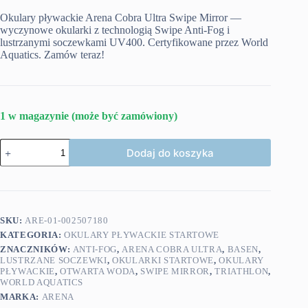
Okulary pływackie Arena Cobra Ultra Swipe Mirror —
wyczynowe okularki z technologią Swipe Anti-Fog i
lustrzanymi soczewkami UV400. Certyfikowane przez World
Aquatics. Zamów teraz!
1 w magazynie (może być zamówiony)
ilość
Dodaj do koszyka
Arena
okulary
Cobra
Ultra
Swipe
Sage
SKU:
ARE-01-002507180
Peacock
KATEGORIA:
OKULARY PŁYWACKIE STARTOWE
ZNACZNIKÓW:
ANTI-FOG
,
ARENA COBRA ULTRA
,
BASEN
,
LUSTRZANE SOCZEWKI
,
OKULARKI STARTOWE
,
OKULARY
PŁYWACKIE
,
OTWARTA WODA
,
SWIPE MIRROR
,
TRIATHLON
,
WORLD AQUATICS
MARKA:
ARENA