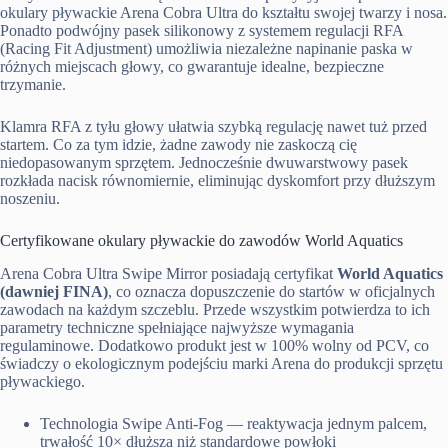
okulary pływackie Arena Cobra Ultra do kształtu swojej twarzy i nosa.
Ponadto podwójny pasek silikonowy z systemem regulacji RFA
(Racing Fit Adjustment) umożliwia niezależne napinanie paska w
różnych miejscach głowy, co gwarantuje idealne, bezpieczne
trzymanie.
Klamra RFA z tyłu głowy ułatwia szybką regulację nawet tuż przed
startem. Co za tym idzie, żadne zawody nie zaskoczą cię
niedopasowanym sprzętem. Jednocześnie dwuwarstwowy pasek
rozkłada nacisk równomiernie, eliminując dyskomfort przy dłuższym
noszeniu.
Certyfikowane okulary pływackie do zawodów World Aquatics
Arena Cobra Ultra Swipe Mirror posiadają certyfikat
World Aquatics
(dawniej FINA)
, co oznacza dopuszczenie do startów w oficjalnych
zawodach na każdym szczeblu. Przede wszystkim potwierdza to ich
parametry techniczne spełniające najwyższe wymagania
regulaminowe. Dodatkowo produkt jest w 100% wolny od PCV, co
świadczy o ekologicznym podejściu marki Arena do produkcji sprzętu
pływackiego.
Technologia Swipe Anti-Fog — reaktywacja jednym palcem,
trwałość 10× dłuższa niż standardowe powłoki