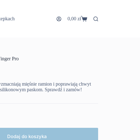
zepkach
0,00
zł
Koszyk
inger Pro
zmacniają mięśnie ramion i poprawiają chwyt
i silikonowym paskom. Sprawdź i zamów!
Dodaj do koszyka