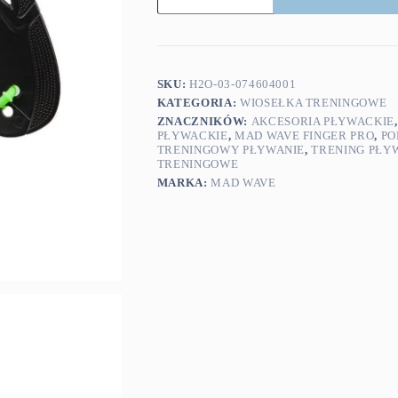
Wave
wiosełka
treningowe
na
palce
Finger
SKU:
H2O-03-074604001
Pro
KATEGORIA:
WIOSEŁKA TRENINGOWE
ZNACZNIKÓW:
AKCESORIA PŁYWACKIE
PŁYWACKIE
,
MAD WAVE FINGER PRO
,
PO
TRENINGOWY PŁYWANIE
,
TRENING PŁY
TRENINGOWE
MARKA:
MAD WAVE