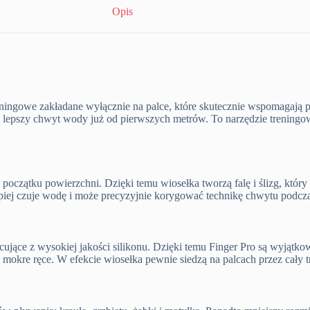
Opis
ningowe zakładane wyłącznie na palce, które skutecznie wspomagają po
 lepszy chwyt wody już od pierwszych metrów. To narzędzie treningo
początku powierzchni. Dzięki temu wiosełka tworzą falę i ślizg, któr
 lepiej czuje wodę i może precyzyjnie korygować technikę chwytu podcz
ące z wysokiej jakości silikonu. Dzięki temu Finger Pro są wyjątkowo
mokre ręce. W efekcie wiosełka pewnie siedzą na palcach przez cały tr