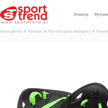
Przejdź
do
treści
Promocje
Pływani
Strona główna
Pływanie
Pływacki sprzęt treningowy
Wiosełk