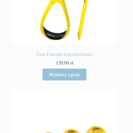
Finis Forearm Fulcrum Senior
139,00
zł
Ten
Wybierz opcje
produkt
ma
wiele
wariantów.
Opcje
można
wybrać
na
stronie
produktu