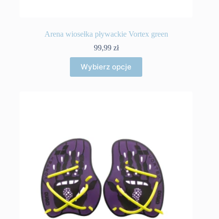
Arena wiosełka pływackie Vortex green
99,99
zł
Ten
Wybierz opcje
produkt
ma
wiele
wariantów.
Opcje
można
wybrać
na
stronie
produktu