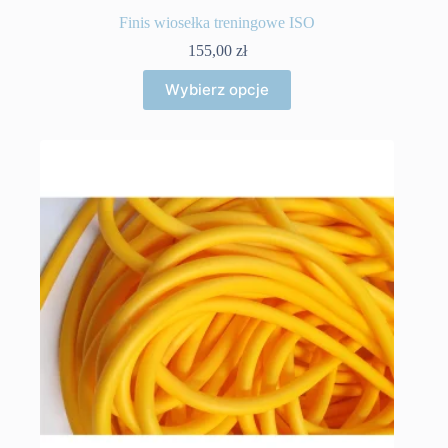
Finis wiosełka treningowe ISO
155,00
zł
Ten
Wybierz opcje
produkt
ma
wiele
wariantów.
Opcje
można
wybrać
na
stronie
produktu