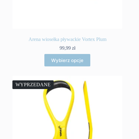
Arena wiosełka pływackie Vortex Plum
99,99
zł
Ten
Wybierz opcje
produkt
ma
wiele
wariantów.
Opcje
WYPRZEDANE
można
wybrać
na
stronie
produktu