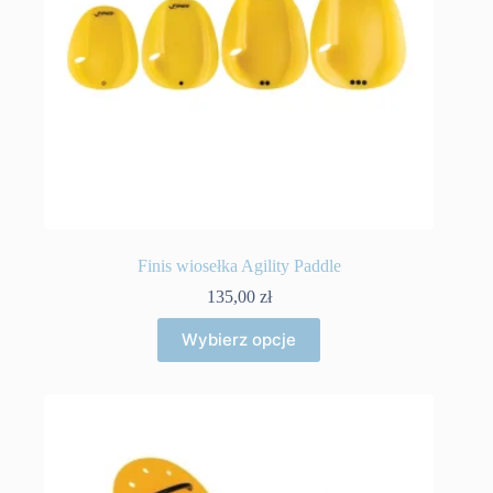
Finis wiosełka Agility Paddle
135,00
zł
Ten
Wybierz opcje
produkt
ma
wiele
wariantów.
Opcje
można
wybrać
na