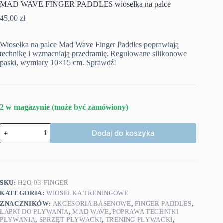
MAD WAVE FINGER PADDLES wiosełka na palce
45,00
zł
Wiosełka na palce Mad Wave Finger Paddles poprawiają
technikę i wzmacniają przedramię. Regulowane silikonowe
paski, wymiary 10×15 cm. Sprawdź!
2 w magazynie (może być zamówiony)
ilość
Dodaj do koszyka
MAD
WAVE
FINGER
PADDLES
wiosełka
na
SKU:
H2O-03-FINGER
palce
KATEGORIA:
WIOSEŁKA TRENINGOWE
ZNACZNIKÓW:
AKCESORIA BASENOWE
,
FINGER PADDLES
,
ŁAPKI DO PŁYWANIA
,
MAD WAVE
,
POPRAWA TECHNIKI
PŁYWANIA
,
SPRZĘT PŁYWACKI
,
TRENING PŁYWACKI
,