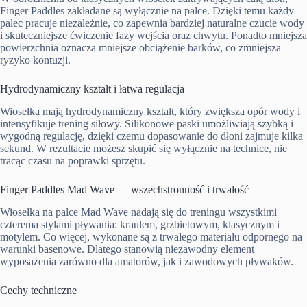
Finger Paddles zakładane są wyłącznie na palce. Dzięki temu każdy
palec pracuje niezależnie, co zapewnia bardziej naturalne czucie wody
i skuteczniejsze ćwiczenie fazy wejścia oraz chwytu. Ponadto mniejsza
powierzchnia oznacza mniejsze obciążenie barków, co zmniejsza
ryzyko kontuzji.
Hydrodynamiczny kształt i łatwa regulacja
Wiosełka mają hydrodynamiczny kształt, który zwiększa opór wody i
intensyfikuje trening siłowy. Silikonowe paski umożliwiają szybką i
wygodną regulację, dzięki czemu dopasowanie do dłoni zajmuje kilka
sekund. W rezultacie możesz skupić się wyłącznie na technice, nie
tracąc czasu na poprawki sprzętu.
Finger Paddles Mad Wave — wszechstronność i trwałość
Wiosełka na palce Mad Wave nadają się do treningu wszystkimi
czterema stylami pływania: kraulem, grzbietowym, klasycznym i
motylem. Co więcej, wykonane są z trwałego materiału odpornego na
warunki basenowe. Dlatego stanowią niezawodny element
wyposażenia zarówno dla amatorów, jak i zawodowych pływaków.
Cechy techniczne