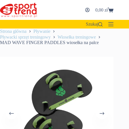
Przejdź
do
0,00
zł
Koszyk
treści
Szukaj
Strona główna
Pływanie
Pływacki sprzęt treningowy
Wiosełka treningowe
MAD WAVE FINGER PADDLES wiosełka na palce