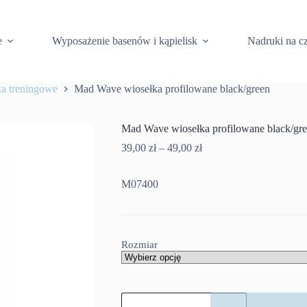
e
Wyposażenie basenów i kąpielisk
Nadruki na c
a treningowe
Mad Wave wiosełka profilowane black/green
Mad Wave wiosełka profilowane black/gr
Zakres
39,00
zł
–
49,00
zł
cen:
od
M07400
39,00 zł
do
49,00 zł
Rozmiar
ilość