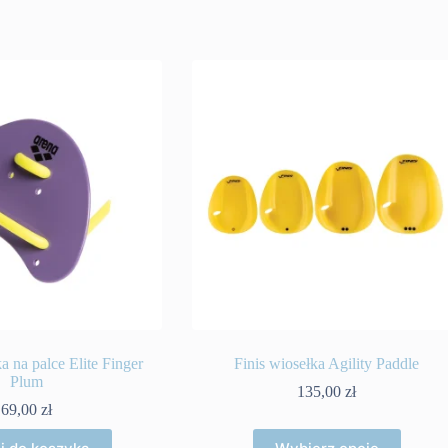
a na palce Elite Finger
Finis wiosełka Agility Paddle
Plum
135,00
zł
69,00
zł
Ten