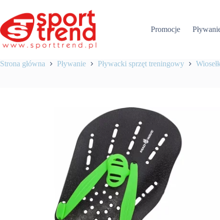
Przejdź
do
treści
Promocje
Pływani
Strona główna
Pływanie
Pływacki sprzęt treningowy
Wiosełk