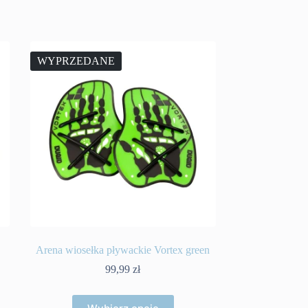
WYPRZEDANE
Arena wiosełka pływackie Vortex green
99,99
zł
Ten