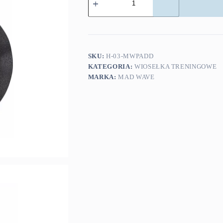
Mad
Wave
wiosełka
profilowane
black/green
SKU:
H-03-MWPADD
KATEGORIA:
WIOSEŁKA TRENINGOWE
MARKA:
MAD WAVE