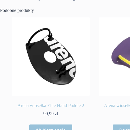
Podobne produkty
Arena wiosełka Elite Hand Paddle 2
Arena wiosełk
99,99
zł
Ten