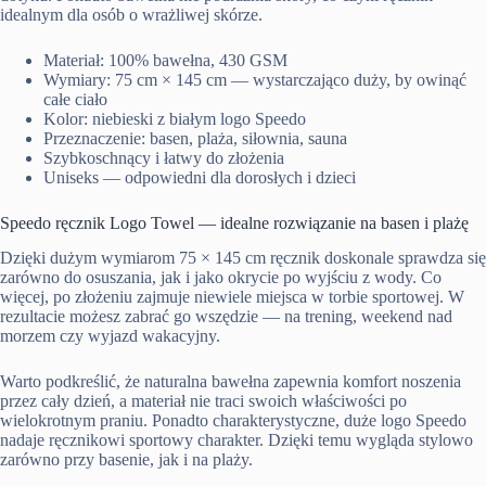
idealnym dla osób o wrażliwej skórze.
Materiał: 100% bawełna, 430 GSM
Wymiary: 75 cm × 145 cm — wystarczająco duży, by owinąć
całe ciało
Kolor: niebieski z białym logo Speedo
Przeznaczenie: basen, plaża, siłownia, sauna
Szybkoschnący i łatwy do złożenia
Uniseks — odpowiedni dla dorosłych i dzieci
Speedo ręcznik Logo Towel — idealne rozwiązanie na basen i plażę
Dzięki dużym wymiarom 75 × 145 cm ręcznik doskonale sprawdza się
zarówno do osuszania, jak i jako okrycie po wyjściu z wody. Co
więcej, po złożeniu zajmuje niewiele miejsca w torbie sportowej. W
rezultacie możesz zabrać go wszędzie — na trening, weekend nad
morzem czy wyjazd wakacyjny.
Warto podkreślić, że naturalna bawełna zapewnia komfort noszenia
przez cały dzień, a materiał nie traci swoich właściwości po
wielokrotnym praniu. Ponadto charakterystyczne, duże logo Speedo
nadaje ręcznikowi sportowy charakter. Dzięki temu wygląda stylowo
zarówno przy basenie, jak i na plaży.