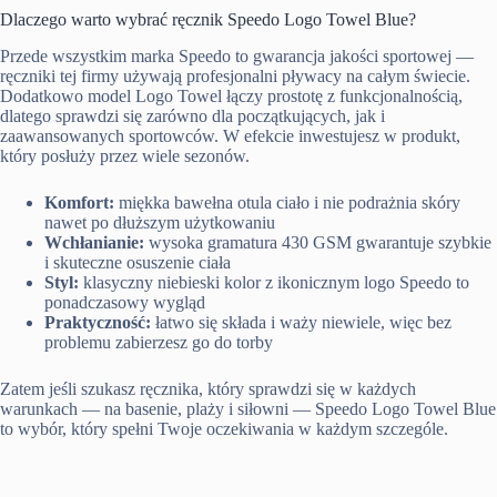
Dlaczego warto wybrać ręcznik Speedo Logo Towel Blue?
Przede wszystkim marka Speedo to gwarancja jakości sportowej —
ręczniki tej firmy używają profesjonalni pływacy na całym świecie.
Dodatkowo model Logo Towel łączy prostotę z funkcjonalnością,
dlatego sprawdzi się zarówno dla początkujących, jak i
zaawansowanych sportowców. W efekcie inwestujesz w produkt,
który posłuży przez wiele sezonów.
Komfort:
miękka bawełna otula ciało i nie podrażnia skóry
nawet po dłuższym użytkowaniu
Wchłanianie:
wysoka gramatura 430 GSM gwarantuje szybkie
i skuteczne osuszenie ciała
Styl:
klasyczny niebieski kolor z ikonicznym logo Speedo to
ponadczasowy wygląd
Praktyczność:
łatwo się składa i waży niewiele, więc bez
problemu zabierzesz go do torby
Zatem jeśli szukasz ręcznika, który sprawdzi się w każdych
warunkach — na basenie, plaży i siłowni — Speedo Logo Towel Blue
to wybór, który spełni Twoje oczekiwania w każdym szczególe.