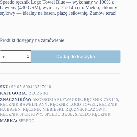
Speedo ręcznik Logo Towel Blue — wykonany w 100% z
bawełny (430 GSM), wymiary 75×145 cm. Miękki, chłonny i
stylowy — idealny na basen, plażę i siłownię. Zamów teraz!
Produkt dostępny na zamówienie
ilość
Dodaj do koszyka
Speedo
ręcznik
Logo
Towel
Blue
SKU:
SP-05-800413517018
KATEGORIA:
RĘCZNIKI
ZNACZNIKÓW:
AKCESORIA PŁYWACKIE
,
RĘCZNIK 75X145
,
RĘCZNIK BAWEŁNIANY
,
RĘCZNIK LOGO TOWEL
,
RĘCZNIK
NA BASEN
,
RĘCZNIK NIEBIESKI
,
RĘCZNIK PLAŻOWY
,
RĘCZNIK SPORTOWY
,
SPEEDO BLUE
,
SPEEDO RĘCZNIK
MARKA:
SPEEDO