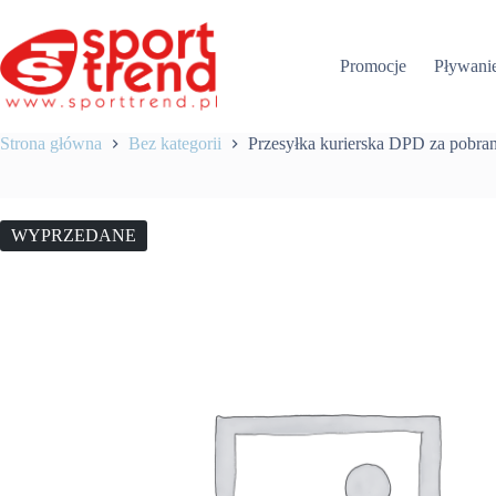
Przejdź
do
treści
Promocje
Pływani
Strona główna
Bez kategorii
Przesyłka kurierska DPD za pobra
WYPRZEDANE