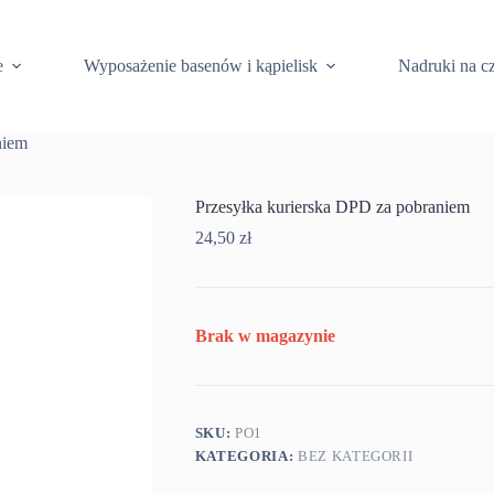
e
Wyposażenie basenów i kąpielisk
Nadruki na c
niem
Przesyłka kurierska DPD za pobraniem
24,50
zł
Brak w magazynie
SKU:
PO1
KATEGORIA:
BEZ KATEGORII