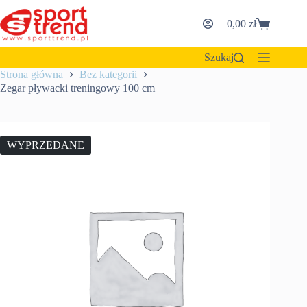
Przejdź
do
0,00
zł
Koszyk
treści
Szukaj
Strona główna
Bez kategorii
Zegar pływacki treningowy 100 cm
WYPRZEDANE