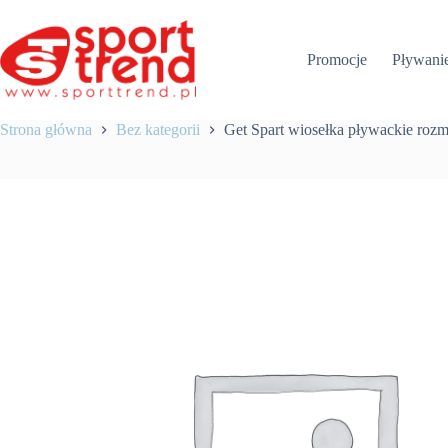
Przejdź
do
treści
Promocje
Pływani
Strona główna
Bez kategorii
Get Spart wiosełka pływackie rozm