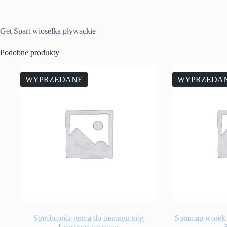
Get Spart wiosełka pływackie
Podobne produkty
WYPRZEDANE
WYPRZEDA
Strechcordz guma do treningu nóg
Sommap worek s