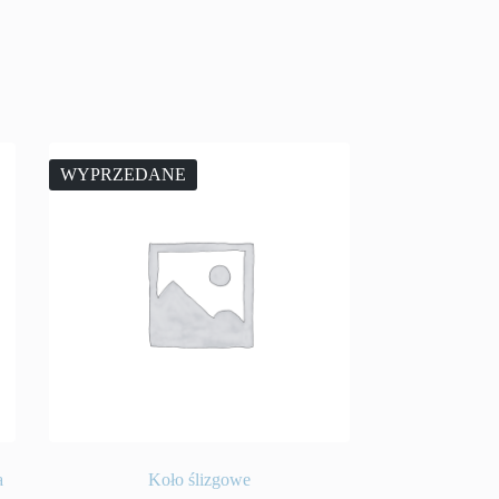
WYPRZEDANE
a
Koło ślizgowe