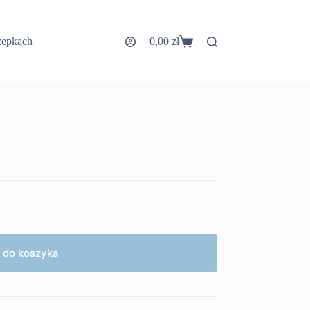
zepkach
0,00
zł
Koszyk
 do koszyka