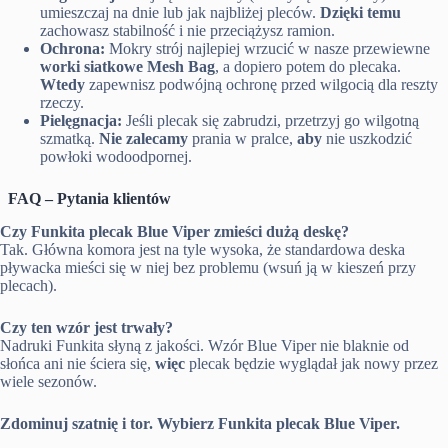
umieszczaj na dnie lub jak najbliżej pleców.
Dzięki temu
zachowasz stabilność i nie przeciążysz ramion.
Ochrona:
Mokry strój najlepiej wrzucić w nasze przewiewne
worki siatkowe Mesh Bag
, a dopiero potem do plecaka.
Wtedy
zapewnisz podwójną ochronę przed wilgocią dla reszty
rzeczy.
Pielęgnacja:
Jeśli plecak się zabrudzi, przetrzyj go wilgotną
szmatką.
Nie zalecamy
prania w pralce,
aby
nie uszkodzić
powłoki wodoodpornej.
FAQ – Pytania klientów
Czy Funkita plecak Blue Viper zmieści dużą deskę?
Tak. Główna komora jest na tyle wysoka, że standardowa deska
pływacka mieści się w niej bez problemu (wsuń ją w kieszeń przy
plecach).
Czy ten wzór jest trwały?
Nadruki Funkita słyną z jakości. Wzór Blue Viper nie blaknie od
słońca ani nie ściera się,
więc
plecak będzie wyglądał jak nowy przez
wiele sezonów.
Zdominuj szatnię i tor. Wybierz Funkita plecak Blue Viper.