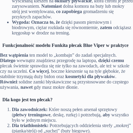
wyściełaną kieszeń na
okulary pływackie
, która chroni je przed
zarysowaniem.
Natomiast
dolna komora na buty lub mokry
strój jest wentylowana,
co zapobiega
gromadzeniu się
przykrych zapachów.
Wygoda:
Oznacza to, że
dzięki pasom piersiowym i
biodrowym, ciężar rozkłada się równomiernie,
zatem
odciążasz
kręgosłup w drodze na trening.
Funkcjonalność modelu Funkita plecak Blue Viper w praktyce
Bez wątpienia
ten model to „kombajn” do zadań specjalnych.
Dlatego
wewnątrz znajdziesz przegrodę na laptopa,
dzięki czemu
plecak świetnie sprawdza się nie tylko na zawodach, ale też w szkole
czy na uczelni.
Co więcej
, boczne kieszenie są na tyle głębokie, że
stabilnie trzymają duży bidon oraz
kosmetyki dla pływaków
.
Również
solidne zamki błyskawiczne są przystosowane do częstego
używania,
nawet
gdy masz mokre dłonie.
Dla kogo jest ten plecak?
Dla zawodniczek:
Które noszą pełen arsenał sprzętowy
(
płetwy treningowe
, deskę, rurkę) i potrzebują,
aby
wszystko
było w jednym miejscu.
Dla triathlonistek:
Potrzebujących oddzielenia strefy „mokrej”
(pianka/strój) od „suchej” (buty biegowe).