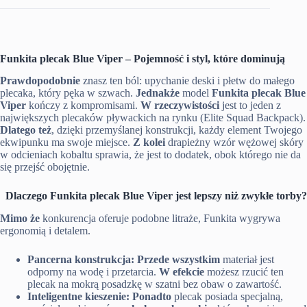
Funkita plecak Blue Viper – Pojemność i styl, które dominują
Prawdopodobnie
znasz ten ból: upychanie deski i płetw do małego
plecaka, który pęka w szwach.
Jednakże
model
Funkita plecak Blue
Viper
kończy z kompromisami.
W rzeczywistości
jest to jeden z
największych plecaków pływackich na rynku (Elite Squad Backpack).
Dlatego też
, dzięki przemyślanej konstrukcji, każdy element Twojego
ekwipunku ma swoje miejsce.
Z kolei
drapieżny wzór wężowej skóry
w odcieniach kobaltu sprawia, że jest to dodatek, obok którego nie da
się przejść obojętnie.
Dlaczego Funkita plecak Blue Viper jest lepszy niż zwykłe torby?
Mimo że
konkurencja oferuje podobne litraże, Funkita wygrywa
ergonomią i detalem.
Pancerna konstrukcja:
Przede wszystkim
materiał jest
odporny na wodę i przetarcia.
W efekcie
możesz rzucić ten
plecak na mokrą posadzkę w szatni bez obaw o zawartość.
Inteligentne kieszenie:
Ponadto
plecak posiada specjalną,