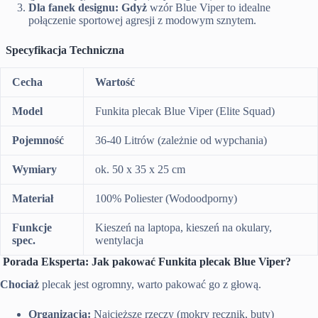
Dla fanek designu:
Gdyż
wzór Blue Viper to idealne
połączenie sportowej agresji z modowym sznytem.
Specyfikacja Techniczna
Cecha
Wartość
Model
Funkita plecak Blue Viper (Elite Squad)
Pojemność
36-40 Litrów (zależnie od wypchania)
Wymiary
ok. 50 x 35 x 25 cm
Materiał
100% Poliester (Wodoodporny)
Funkcje
Kieszeń na laptopa, kieszeń na okulary,
spec.
wentylacja
Porada Eksperta: Jak pakować Funkita plecak Blue Viper?
Chociaż
plecak jest ogromny, warto pakować go z głową.
Organizacja:
Najcięższe rzeczy (mokry ręcznik, buty)