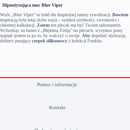
Hipnotyzująca moc Blue Viper
Wzór „Blue Viper” to hołd dla drapieżnej natury rywalizacji.
Bowiem
inspiracją była tutaj skóra węża – symbol szybkości, zwrotności i
chłodnej kalkulacji.
Zatem
ten plecak ma być Twoim talizmanem.
Wchodząc na basen z „Błękitną Żmiją” na plecach, wysyłasz jasny
sygnał: jestem tu po to, by walczyć o swoje.
Aby
dopełnić stylizację,
dobierz pasujący
czepek silikonowy
z kolekcji Funkita.
Pomoc i informacje
Kontakt