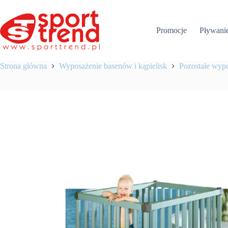
Przejdź
do
treści
Promocje
Pływani
Strona główna
Wyposażenie basenów i kąpielisk
Pozostałe wyp