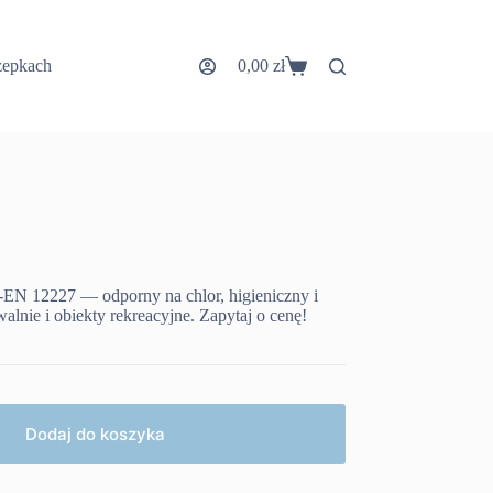
zepkach
0,00
zł
Koszyk
-EN 12227 — odporny na chlor, higieniczny i
walnie i obiekty rekreacyjne. Zapytaj o cenę!
Dodaj do koszyka