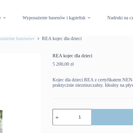
e
Wyposażenie basenów i kąpielisk
Nadruki na c
osażenie basenowe
REA kojec dla dzieci
REA kojec dla dzieci
5 200,00
zł
Kojec dla dzieci REA z certyfikatem NEN
praktycznie niezniszczalny. Idealny na pły
ilość
REA
kojec
dla
dzieci