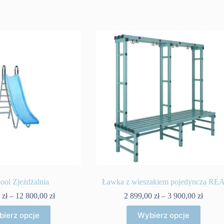
pool Zjeżdżalnia
Ławka z wieszakiem pojedyncza RE
Zakres
Zakres
0
zł
–
12 800,00
zł
2 899,00
zł
–
3 900,00
zł
cen:
cen:
Ten
Ten
od
od
ierz opcje
Wybierz opcje
produkt
produkt
9
2