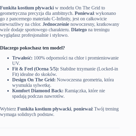
Funkita kostium pływacki
w modelu On The Grid to
geometryczna precyzja dla ambitnych.
Ponieważ
wykonano
go z pancernego materiału C-Infinity, jest on całkowicie
niewrażliwy na chlor.
Jednocześnie
nowoczesny, kratkowany
wzór dodaje sportowego charakteru.
Dlatego
na treningu
wyglądasz profesjonalnie i stylowo.
Dlaczego pokochasz ten model?
Trwałość:
100% odporności na chlor i promieniowanie
UV.
Fit & Feel (Ocena 5/5):
Stabilne trzymanie (Locked-in
Fit) idealne do skoków.
Design On The Grid:
Nowoczesna geometria, która
wysmukla sylwetkę.
Komfort Diamond Back:
Ramiączka, które nie
spadają podczas nawrotów.
Wybierz
Funkita kostium pływacki
,
ponieważ
Twój trening
wymaga solidnych podstaw.