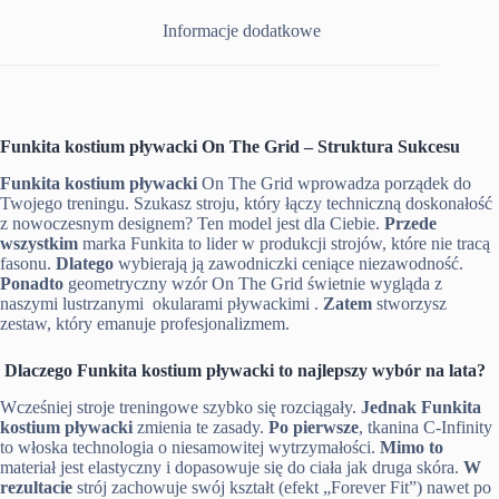
Informacje dodatkowe
Funkita kostium pływacki On The Grid – Struktura Sukcesu
Funkita kostium pływacki
On The Grid wprowadza porządek do
Twojego treningu. Szukasz stroju, który łączy techniczną doskonałość
z nowoczesnym designem? Ten model jest dla Ciebie.
Przede
wszystkim
marka Funkita to lider w produkcji strojów, które nie tracą
fasonu.
Dlatego
wybierają ją zawodniczki ceniące niezawodność.
Ponadto
geometryczny wzór On The Grid świetnie wygląda z
naszymi lustrzanymi okularami pływackimi .
Zatem
stworzysz
zestaw, który emanuje profesjonalizmem.
Dlaczego Funkita kostium pływacki to najlepszy wybór na lata?
Wcześniej stroje treningowe szybko się rozciągały.
Jednak
Funkita
kostium pływacki
zmienia te zasady.
Po pierwsze
, tkanina C-Infinity
to włoska technologia o niesamowitej wytrzymałości.
Mimo to
materiał jest elastyczny i dopasowuje się do ciała jak druga skóra.
W
rezultacie
strój zachowuje swój kształt (efekt „Forever Fit”) nawet po