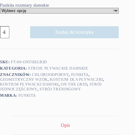
Funkita rozmiary damskie
ilość
Dodaj do koszyka
Funkita
kostium
pływacki
On
The
Grid
SKU:
FT-08-ONTHEGRID
KATEGORIA:
STROJE PŁYWACKIE DAMSKIE
ZNACZNIKÓW:
CHLOROODPORNY
,
FUNKITA
,
GEOMETRYCZNY WZÓR
,
KOSTIUM DLA PŁYWACZKI
,
KOSTIUM PŁYWACKI DAMSKI
,
ON THE GRID
,
STRÓJ
JEDNOCZĘŚCIOWY
,
STRÓJ TRENINGOWY
MARKA:
FUNKITA
Opis