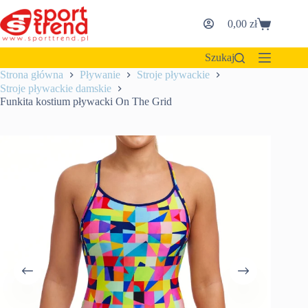
Przejdź
do
0,00
zł
Koszyk
treści
Szukaj
Strona główna
Pływanie
Stroje pływackie
Stroje pływackie damskie
Funkita kostium pływacki On The Grid