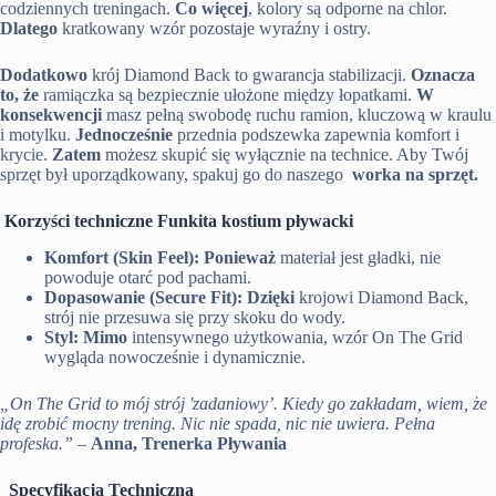
codziennych treningach.
Co więcej
, kolory są odporne na chlor.
Dlatego
kratkowany wzór pozostaje wyraźny i ostry.
Dodatkowo
krój Diamond Back to gwarancja stabilizacji.
Oznacza
to, że
ramiączka są bezpiecznie ułożone między łopatkami.
W
konsekwencji
masz pełną swobodę ruchu ramion, kluczową w kraulu
i motylku.
Jednocześnie
przednia podszewka zapewnia komfort i
krycie.
Zatem
możesz skupić się wyłącznie na technice. Aby Twój
sprzęt był uporządkowany, spakuj go do naszego
worka na sprzęt.
Korzyści techniczne Funkita kostium pływacki
Komfort (Skin Feel):
Ponieważ
materiał jest gładki, nie
powoduje otarć pod pachami.
Dopasowanie (Secure Fit):
Dzięki
krojowi Diamond Back,
strój nie przesuwa się przy skoku do wody.
Styl:
Mimo
intensywnego użytkowania, wzór On The Grid
wygląda nowocześnie i dynamicznie.
„On The Grid to mój strój 'zadaniowy’. Kiedy go zakładam, wiem, że
idę zrobić mocny trening. Nic nie spada, nic nie uwiera. Pełna
profeska.”
–
Anna, Trenerka Pływania
Specyfikacja Techniczna