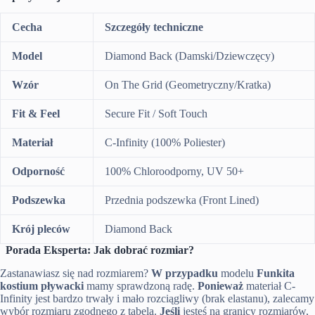
Cecha
Szczegóły techniczne
Model
Diamond Back (Damski/Dziewczęcy)
Wzór
On The Grid (Geometryczny/Kratka)
Fit & Feel
Secure Fit / Soft Touch
Materiał
C-Infinity (100% Poliester)
Odporność
100% Chloroodporny, UV 50+
Podszewka
Przednia podszewka (Front Lined)
Krój pleców
Diamond Back
Porada Eksperta: Jak dobrać rozmiar?
Zastanawiasz się nad rozmiarem?
W przypadku
modelu
Funkita
kostium pływacki
mamy sprawdzoną radę.
Ponieważ
materiał C-
Infinity jest bardzo trwały i mało rozciągliwy (brak elastanu), zalecamy
wybór rozmiaru zgodnego z tabelą.
Jeśli
jesteś na granicy rozmiarów,