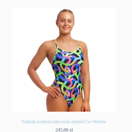
wiele
wariantów.
Opcje
można
wybrać
na
stronie
produktu
Funkita kostium pływacki damski Go Worms
245,00
zł