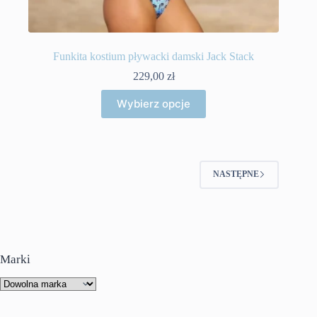
Funkita kostium pływacki damski Jack Stack
229,00
zł
Ten
Wybierz opcje
produkt
ma
wiele
wariantów.
Opcje
można
NASTĘPNE
wybrać
na
stronie
produktu
Marki