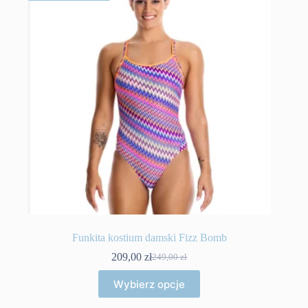
Funkita kostium damski Fizz Bomb
209,00
zł
249,00
zł
Pierwotna
Aktualna
cena
cena
Ten
Wybierz opcje
wynosiła:
wynosi:
produkt
249,00 zł.
209,00 zł.
ma