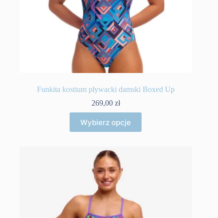
Funkita kostium pływacki damski Boxed Up
269,00
zł
Ten
Wybierz opcje
produkt
ma
wiele
wariantów.
Opcje
można
wybrać
na
stronie
produktu