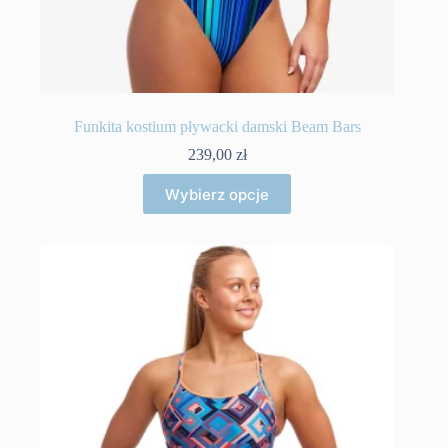
Funkita kostium pływacki damski Beam Bars
239,00
zł
Ten
Wybierz opcje
produkt
ma
wiele
wariantów.
Opcje
można
wybrać
na
stronie
produktu