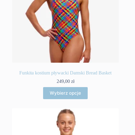
Funkita kostium pływacki Damski Bread Basket
249,00
zł
Ten
Wybierz opcje
produkt
ma
wiele
wariantów.
Opcje
można
wybrać
na