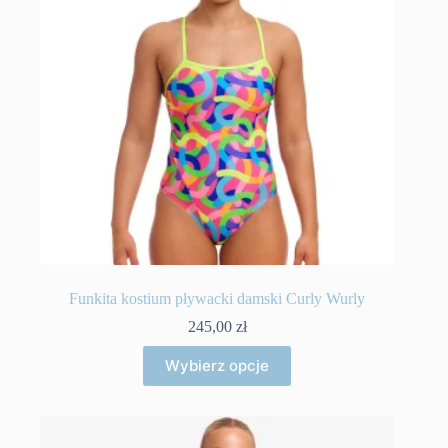
stronie
produktu
Funkita kostium pływacki damski Curly Wurly
245,00
zł
Ten
Wybierz opcje
produkt
ma
wiele
wariantów.
Opcje