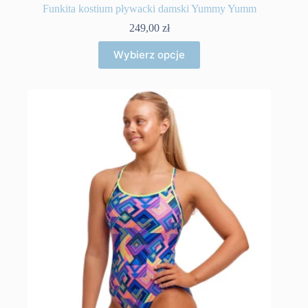
Funkita kostium pływacki damski Yummy Yumm
249,00
zł
Ten
Wybierz opcje
produkt
ma
wiele
wariantów.
Opcje
można
wybrać
na
stronie
produktu