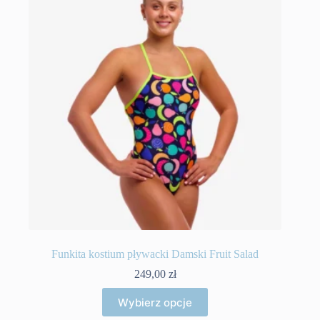
można
wybrać
na
stronie
produktu
Funkita kostium pływacki Damski Fruit Salad
249,00
zł
Ten
Wybierz opcje
produkt
ma