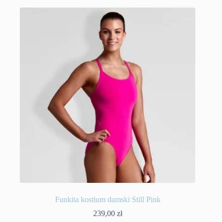
wiele
wariantów.
Opcje
można
wybrać
na
stronie
produktu
Funkita kostium damski Still Pink
239,00
zł