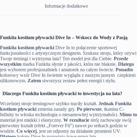
Informacje dodatkowe
Funkita kostium pływacki Dive In – Wskocz do Wody z Pasją
Funkita kostium pływacki
Dive In to połączenie sportowej
funkcjonalności z artystycznym designem. Szukasz stroju, który ożywi
Twoje treningi i wytrzyma lata? Ten model jest dla Ciebie.
Przede
wszystkim
marka Funkita słynie z jakości, która nie blaknie.
Dlatego
jest wyborem profesjonalistek i amatorek na całym świecie.
Ponadto
kolorowy wzór Dive In świetnie wygląda z naszym jasnym czepkiem
silikonowym.
Zatem
stworzysz zestaw pełen energii i stylu.
Dlaczego Funkita kostium pływacki to inwestycja na lata?
Wcześniej stroje treningowe szybko traciły kształt.
Jednak
Funkita
kostium pływacki
zmienia zasady gry.
Po pierwsze
, tkanina C-
Infinity to włoska technologia o niesamowitej wytrzymałości.
Mimo to
materiał jest miękki i elastyczny.
W rezultacie
strój zachowuje swój
pierwotny kształt (efekt „Forever Fit”) nawet po setkach godzin w
wodzie.
Co więcej
, jest on odporny na działanie promieni UV.
Dlatego
kolory Dive In pozostają żywe przez lata.