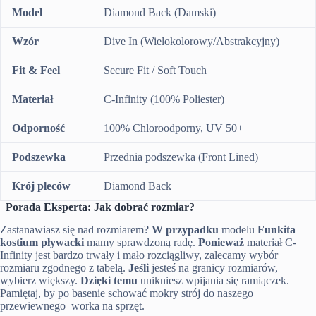
Model
Diamond Back (Damski)
Wzór
Dive In (Wielokolorowy/Abstrakcyjny)
Fit & Feel
Secure Fit / Soft Touch
Materiał
C-Infinity (100% Poliester)
Odporność
100% Chloroodporny, UV 50+
Podszewka
Przednia podszewka (Front Lined)
Krój pleców
Diamond Back
Porada Eksperta: Jak dobrać rozmiar?
Zastanawiasz się nad rozmiarem?
W przypadku
modelu
Funkita
kostium pływacki
mamy sprawdzoną radę.
Ponieważ
materiał C-
Infinity jest bardzo trwały i mało rozciągliwy, zalecamy wybór
rozmiaru zgodnego z tabelą.
Jeśli
jesteś na granicy rozmiarów,
wybierz większy.
Dzięki temu
unikniesz wpijania się ramiączek.
Pamiętaj, by po basenie schować mokry strój do naszego
przewiewnego worka na sprzęt.