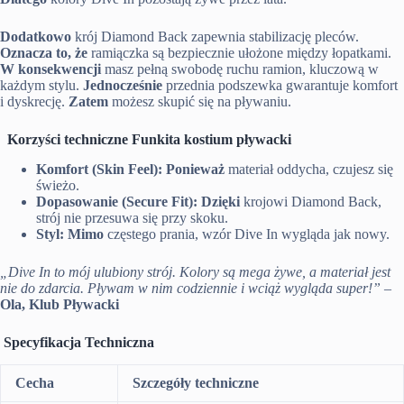
Dodatkowo
krój Diamond Back zapewnia stabilizację pleców.
Oznacza to, że
ramiączka są bezpiecznie ułożone między łopatkami.
W konsekwencji
masz pełną swobodę ruchu ramion, kluczową w
każdym stylu.
Jednocześnie
przednia podszewka gwarantuje komfort
i dyskrecję.
Zatem
możesz skupić się na pływaniu.
Korzyści techniczne Funkita kostium pływacki
Komfort (Skin Feel):
Ponieważ
materiał oddycha, czujesz się
świeżo.
Dopasowanie (Secure Fit):
Dzięki
krojowi Diamond Back,
strój nie przesuwa się przy skoku.
Styl:
Mimo
częstego prania, wzór Dive In wygląda jak nowy.
„Dive In to mój ulubiony strój. Kolory są mega żywe, a materiał jest
nie do zdarcia. Pływam w nim codziennie i wciąż wygląda super!”
–
Ola, Klub Pływacki
Specyfikacja Techniczna
Cecha
Szczegóły techniczne