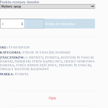
Funkita rozmiary damskie
ilość
Dodaj do koszyka
Funkita
kostium
pływacki
Dive
In
SKU:
FT-08-DIVEIN
KATEGORIA:
STROJE PŁYWACKIE DAMSKIE
ZNACZNIKÓW:
C-INFINITY
,
FUNKITA
,
KOSTIUM PŁYWACKI
DAMSKI
,
NIEBIESKI STRÓJ KĄPIELOWY
,
ODZIEŻ SPORTOWA
DAMSKA
,
STRÓJ JEDNOCZĘŚCIOWY
,
TRENING PŁYWACKI
,
TRWAŁY KOSTIUM BASENOWY
MARKA:
FUNKITA
Opis