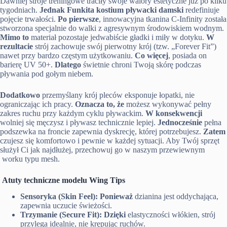
Dawniej stroje treningowe traciły swoje walory estetyczne już po kilku
tygodniach.
Jednak
Funkita kostium pływacki damski
redefiniuje
pojęcie trwałości.
Po pierwsze
, innowacyjna tkanina C-Infinity została
stworzona specjalnie do walki z agresywnym środowiskiem wodnym.
Mimo to
materiał pozostaje jedwabiście gładki i miły w dotyku.
W
rezultacie
strój zachowuje swój pierwotny krój (tzw. „Forever Fit”)
nawet przy bardzo częstym użytkowaniu.
Co więcej
, posiada on
barierę UV 50+.
Dlatego
świetnie chroni Twoją skórę podczas
pływania pod gołym niebem.
Dodatkowo
przemyślany krój pleców eksponuje łopatki, nie
ograniczając ich pracy.
Oznacza to, że
możesz wykonywać pełny
zakres ruchu przy każdym cyklu pływackim.
W konsekwencji
wolniej się męczysz i pływasz technicznie lepiej.
Jednocześnie
pełna
podszewka na froncie zapewnia dyskrecję, której potrzebujesz.
Zatem
czujesz się komfortowo i pewnie w każdej sytuacji. Aby Twój sprzęt
służył Ci jak najdłużej, przechowuj go w naszym przewiewnym
worku typu mesh.
Atuty techniczne modelu Wing Tips
Sensoryka (Skin Feel):
Ponieważ
dzianina jest oddychająca,
zapewnia uczucie świeżości.
Trzymanie (Secure Fit):
Dzięki
elastyczności włókien, strój
przylega idealnie, nie krępując ruchów.