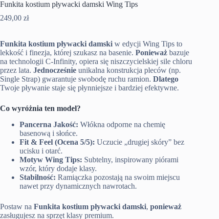
Funkita kostium pływacki damski Wing Tips
249,00
zł
Funkita kostium pływacki damski
w edycji Wing Tips to
lekkość i finezja, której szukasz na basenie.
Ponieważ
bazuje
na technologii C-Infinity, opiera się niszczycielskiej sile chloru
przez lata.
Jednocześnie
unikalna konstrukcja pleców (np.
Single Strap) gwarantuje swobodę ruchu ramion.
Dlatego
Twoje pływanie staje się płynniejsze i bardziej efektywne.
Co wyróżnia ten model?
Pancerna Jakość:
Włókna odporne na chemię
basenową i słońce.
Fit & Feel (Ocena 5/5):
Uczucie „drugiej skóry” bez
ucisku i otarć.
Motyw Wing Tips:
Subtelny, inspirowany piórami
wzór, który dodaje klasy.
Stabilność:
Ramiączka pozostają na swoim miejscu
nawet przy dynamicznych nawrotach.
Postaw na
Funkita kostium pływacki damski
,
ponieważ
zasługujesz na sprzęt klasy premium.