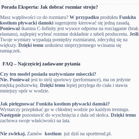
Porada Eksperta: Jak dobrać rozmiar stroju?
Masz wątpliwości co do rozmiaru?
W przypadku
produktu
Funkita
kostium pływacki damski
sugerujemy kierować się jedną zasadą.
Ponieważ
tkanina C-Infinity jest wysoce odporna na rozciąganie (brak
elastanu), najlepiej wybrać rozmiar dokładnie z tabeli producenta.
Jeśli
Twoje wymiary wypadają pomiędzy rozmiarami, zdecyduj się na
większy.
Dzięki temu
unikniesz nieprzyjemnego wcinania się
ramiączek.
FAQ – Najczęściej zadawane pytania
Czy ten model posiada usztywniane miseczki?
Nie.
Ponieważ
jest to strój sportowy (performance), ma on jedynie
miękką podszewkę.
Dzięki temu
lepiej przylega do ciała i stawia
mniejszy opór w wodzie.
Jak pielęgnować Funkita kostium pływacki damski?
Wystarczy przepłukać go w chłodnej wodzie po każdym treningu.
Następnie
pozostawić do wyschnięcia z dala od słońca.
Dzięki temu
zachowa swoje właściwości na lata.
Nie zwlekaj.
Zamów
kostium
już dziś na sporttrend.pl.