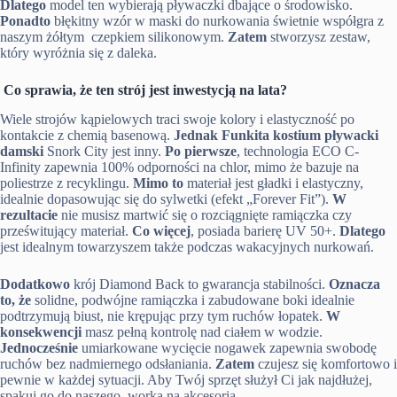
Dlatego
model ten wybierają pływaczki dbające o środowisko.
Ponadto
błękitny wzór w maski do nurkowania świetnie współgra z
naszym żółtym czepkiem silikonowym.
Zatem
stworzysz zestaw,
który wyróżnia się z daleka.
Co sprawia, że ten strój jest inwestycją na lata?
Wiele strojów kąpielowych traci swoje kolory i elastyczność po
kontakcie z chemią basenową.
Jednak
Funkita kostium pływacki
damski
Snork City jest inny.
Po pierwsze
, technologia ECO C-
Infinity zapewnia 100% odporności na chlor, mimo że bazuje na
poliestrze z recyklingu.
Mimo to
materiał jest gładki i elastyczny,
idealnie dopasowując się do sylwetki (efekt „Forever Fit”).
W
rezultacie
nie musisz martwić się o rozciągnięte ramiączka czy
prześwitujący materiał.
Co więcej
, posiada barierę UV 50+.
Dlatego
jest idealnym towarzyszem także podczas wakacyjnych nurkowań.
Dodatkowo
krój Diamond Back to gwarancja stabilności.
Oznacza
to, że
solidne, podwójne ramiączka i zabudowane boki idealnie
podtrzymują biust, nie krępując przy tym ruchów łopatek.
W
konsekwencji
masz pełną kontrolę nad ciałem w wodzie.
Jednocześnie
umiarkowane wycięcie nogawek zapewnia swobodę
ruchów bez nadmiernego odsłaniania.
Zatem
czujesz się komfortowo i
pewnie w każdej sytuacji. Aby Twój sprzęt służył Ci jak najdłużej,
spakuj go do naszego worka na akcesoria.