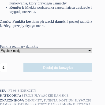
nurkowania, który przyciąga uśmiechy.
Komfort:
Miękka podszewka zapewniająca dyskrecję i
wygodę noszenia.
Zamów
Funkita kostium pływacki damski
i poczuj radość z
każdego przepłyniętego metra.
Funkita rozmiary damskie
ilość
Dodaj do koszyka
Funkita
kostium
pływacki
damski
Snork
City
SKU:
FT-08-SNORKCITY
KATEGORIA:
STROJE PŁYWACKIE DAMSKIE
ZNACZNIKÓW:
C-INFINITY
,
FUNKITA
,
KOSTIUM PŁYWACKI
DAMSKI
,
KOSTIUM SPORTOWY DAMSKI
,
MODA PŁYWACKA
,