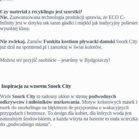
Czy materiał z recyklingu jest szorstki?
Nie.
Zaawansowana technologia produkcji sprawia, że ECO C-
Infinity jest w dotyku tak samo gładki i miękki jak tradycyjny poliester
wysokiej klasy.
Nie zwlekaj.
Zamów
Funkita kostium pływacki damski
Snork City
już dziś na sporttrend.pl i zanurkuj w świat kolorów.
Możesz też przyjść osobiście – jesteśmy w Bydgoszczy!
Inspiracja za wzorem Snork City
Wzór
Snork City
to radosny ukłon w stronę
podwodnych
odkrywców i miłośników nurkowania
. Motyw kolorowych masek i
rurek do snorkelingu na błękitnym tle przypomina o wakacyjnych
przygodach i beztrosce. To design dla kobiet, dla których woda jest
naturalnym środowiskiem, a każda wizyta na basenie to mała ucieczka
do „podwodnego miasta”.