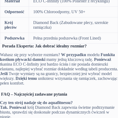
Materiał
ECO C-Infinity (100% Poliester z recyklingu)
Odporność
100% Chloroodporny, UV 50+
Krój
Diamond Back (Zabudowane plecy, szerokie
pleców
ramiączka) ​
Podszewka
Pełna przednia podszewka (Front Lined)
Porada Eksperta: Jak dobrać idealny rozmiar?
Wahasz się przy wyborze rozmiaru?
W przypadku
modelu
Funkita
kostium pływacki damski
mamy jedną kluczową radę.
Ponieważ
tkanina ECO C-Infinity jest bardzo ścisła i nie posiada domieszki
elastanu, najlepiej wybrać rozmiar dokładnie według tabeli producenta.
Jeśli
Twoje wymiary są na granicy, bezpieczniej jest wybrać model
większy.
Dzięki temu
unikniesz wrzynania się ramiączek, zachowując
pełen komfort.
FAQ – Najczęściej zadawane pytania
Czy ten strój nadaje się do aquafitnessu?
Tak.
Ponieważ
krój Diamond Back zapewnia świetne podtrzymanie
biustu, sprawdzi się doskonale podczas dynamicznych ćwiczeń w
pionie.