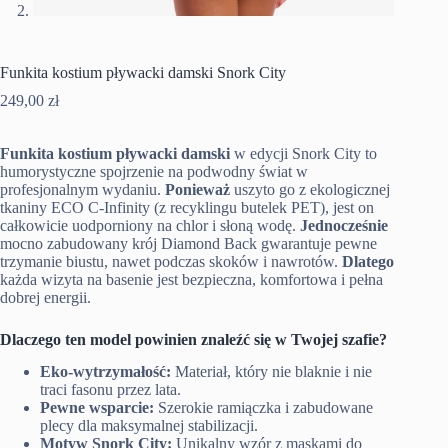
Funkita kostium pływacki damski Snork City
249,00
zł
Funkita kostium pływacki damski
w edycji Snork City to
humorystyczne spojrzenie na podwodny świat w
profesjonalnym wydaniu.
Ponieważ
uszyto go z ekologicznej
tkaniny ECO C-Infinity (z recyklingu butelek PET), jest on
całkowicie uodporniony na chlor i słoną wodę.
Jednocześnie
mocno zabudowany krój Diamond Back gwarantuje pewne
trzymanie biustu, nawet podczas skoków i nawrotów.
Dlatego
każda wizyta na basenie jest bezpieczna, komfortowa i pełna
dobrej energii.
Dlaczego ten model powinien znaleźć się w Twojej szafie?
Eko-wytrzymałość:
Materiał, który nie blaknie i nie
traci fasonu przez lata.
Pewne wsparcie:
Szerokie ramiączka i zabudowane
plecy dla maksymalnej stabilizacji.
Motyw Snork City:
Unikalny wzór z maskami do