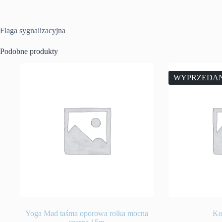
Flaga sygnalizacyjna
Podobne produkty
WYPRZEDA
Yoga Mad taśma oporowa rolka mocna
Ko