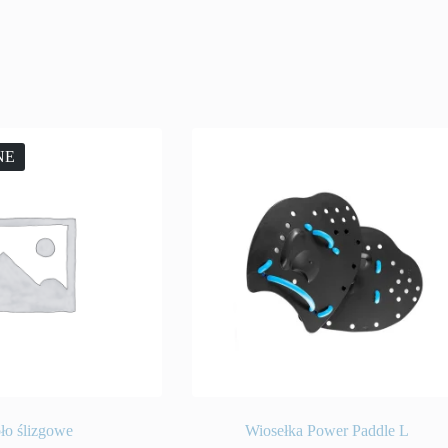
NE
ło ślizgowe
Wiosełka Power Paddle L