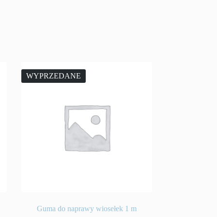
WYPRZEDANE
Guma do naprawy wiosełek 1 m