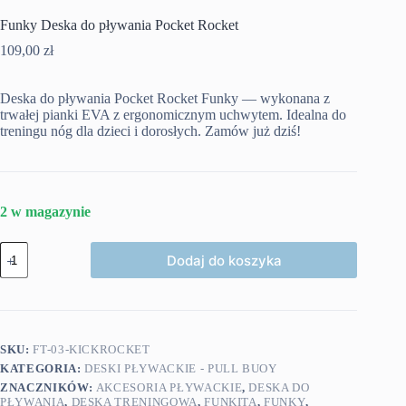
Funky Deska do pływania Pocket Rocket
109,00
zł
Deska do pływania Pocket Rocket Funky — wykonana z
trwałej pianki EVA z ergonomicznym uchwytem. Idealna do
treningu nóg dla dzieci i dorosłych. Zamów już dziś!
2 w magazynie
ilość
Dodaj do koszyka
Funky
Deska
do
pływania
Pocket
Rocket
SKU:
FT-03-KICKROCKET
KATEGORIA:
DESKI PŁYWACKIE - PULL BUOY
ZNACZNIKÓW:
AKCESORIA PŁYWACKIE
,
DESKA DO
PŁYWANIA
,
DESKA TRENINGOWA
,
FUNKITA
,
FUNKY
,