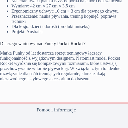
Materiał: trwała pianka EVA odporna na chlor i odkształcenia
Wymiary: 42 cm × 27 cm × 3,5 cm
Ergonomiczny uchwyt: 10 cm × 3 cm dla pewnego chwytu
Przeznaczenie: nauka pływania, trening kopnięć, poprawa
techniki
Dla kogo: dzieci i dorośli (produkt uniseks)
Projekt: Australia
Dlaczego warto wybrać Funky Pocket Rocket?
Marka Funky od lat dostarcza sprzęt treningowy łączący
funkcjonalność z wyjątkowym designem. Natomiast model Pocket
Rocket wyróżnia się kompaktowymi rozmiarami, które ułatwiają
przechowywanie w torbie pływackiej. W związku z tym to idealne
rozwiązanie dla osób trenujących regularnie, które szukają
niezawodnego i stylowego akcesorium do basenu.
Pomoc i informacje