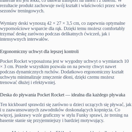
materiał ten jest lekki, co ułatwia transport na basen i z basenu. W
rezultacie produkt zachowuje swój kształt i właściwości przez wiele
sezonów treningowych.
Wymiary deski wynoszą 42 × 27 × 3,5 cm, co zapewnia optymalne
wypornościowe wsparcie dla rąk. Dzięki temu możesz comfortably
trzymać deskę zarówno podczas delikatnych ćwiczeń, jak i
intensywnych interwałów.
Ergonomiczny uchwyt dla lepszej kontroli
Pocket Rocket wyposażona jest w wygodny uchwyt o wymiarach 10
× 3 cm. Przede wszystkim pozwala on na pewny chwyt nawet
podczas dynamicznych ruchów. Dodatkowo ergonomiczny kształt
uchwytu minimalizuje zmęczenie dłoni, dzięki czemu możesz
trenować dłużej i efektywniej.
Deska do pływania Pocket Rocket — idealna dla każdego pływaka
Ten kickboard sprawdzi się zarówno u dzieci uczących się pływać, jak
i u zaawansowanych zawodników doskonalących kopnięcia. Co
więcej, jaskrawy wzór graficzny w stylu Funky sprawi, że trening na
basenie stanie się przyjemniejszy i bardziej motywujący.