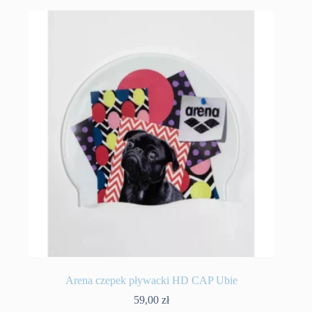
Arena czepek pływacki HD CAP Ubie
59,00
zł