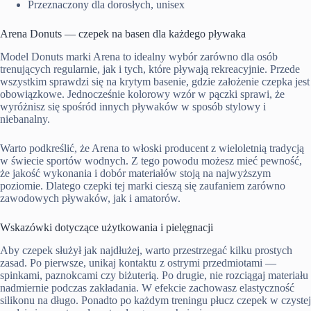
Przeznaczony dla dorosłych, unisex
Arena Donuts — czepek na basen dla każdego pływaka
Model Donuts marki Arena to idealny wybór zarówno dla osób
trenujących regularnie, jak i tych, które pływają rekreacyjnie. Przede
wszystkim sprawdzi się na krytym basenie, gdzie założenie czepka jest
obowiązkowe. Jednocześnie kolorowy wzór w pączki sprawi, że
wyróżnisz się spośród innych pływaków w sposób stylowy i
niebanalny.
Warto podkreślić, że Arena to włoski producent z wieloletnią tradycją
w świecie sportów wodnych. Z tego powodu możesz mieć pewność,
że jakość wykonania i dobór materiałów stoją na najwyższym
poziomie. Dlatego czepki tej marki cieszą się zaufaniem zarówno
zawodowych pływaków, jak i amatorów.
Wskazówki dotyczące użytkowania i pielęgnacji
Aby czepek służył jak najdłużej, warto przestrzegać kilku prostych
zasad. Po pierwsze, unikaj kontaktu z ostrymi przedmiotami —
spinkami, paznokcami czy biżuterią. Po drugie, nie rozciągaj materiału
nadmiernie podczas zakładania. W efekcie zachowasz elastyczność
silikonu na długo. Ponadto po każdym treningu płucz czepek w czystej