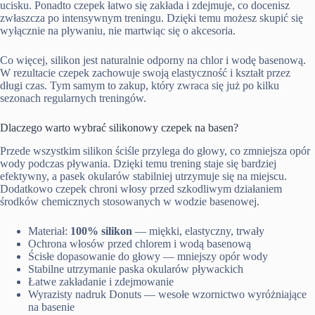
ucisku. Ponadto czepek łatwo się zakłada i zdejmuje, co docenisz
zwłaszcza po intensywnym treningu. Dzięki temu możesz skupić się
wyłącznie na pływaniu, nie martwiąc się o akcesoria.
Co więcej, silikon jest naturalnie odporny na chlor i wodę basenową.
W rezultacie czepek zachowuje swoją elastyczność i kształt przez
długi czas. Tym samym to zakup, który zwraca się już po kilku
sezonach regularnych treningów.
Dlaczego warto wybrać silikonowy czepek na basen?
Przede wszystkim silikon ściśle przylega do głowy, co zmniejsza opór
wody podczas pływania. Dzięki temu trening staje się bardziej
efektywny, a pasek okularów stabilniej utrzymuje się na miejscu.
Dodatkowo czepek chroni włosy przed szkodliwym działaniem
środków chemicznych stosowanych w wodzie basenowej.
Materiał:
100% silikon
— miękki, elastyczny, trwały
Ochrona włosów przed chlorem i wodą basenową
Ścisłe dopasowanie do głowy — mniejszy opór wody
Stabilne utrzymanie paska okularów pływackich
Łatwe zakładanie i zdejmowanie
Wyrazisty nadruk Donuts — wesołe wzornictwo wyróżniające
na basenie