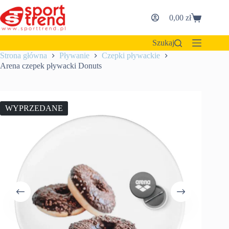
Przejdź
do
0,00
zł
Koszyk
treści
Szukaj
Strona główna
Pływanie
Czepki pływackie
Arena czepek pływacki Donuts
WYPRZEDANE