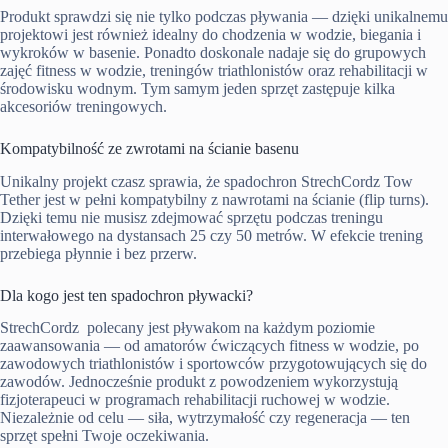
Produkt sprawdzi się nie tylko podczas pływania — dzięki unikalnemu
projektowi jest również idealny do chodzenia w wodzie, biegania i
wykroków w basenie. Ponadto doskonale nadaje się do grupowych
zajęć fitness w wodzie, treningów triathlonistów oraz rehabilitacji w
środowisku wodnym. Tym samym jeden sprzęt zastępuje kilka
akcesoriów treningowych.
Kompatybilność ze zwrotami na ścianie basenu
Unikalny projekt czasz sprawia, że spadochron StrechCordz Tow
Tether jest w pełni kompatybilny z nawrotami na ścianie (flip turns).
Dzięki temu nie musisz zdejmować sprzętu podczas treningu
interwałowego na dystansach 25 czy 50 metrów. W efekcie trening
przebiega płynnie i bez przerw.
Dla kogo jest ten spadochron pływacki?
StrechCordz polecany jest pływakom na każdym poziomie
zaawansowania — od amatorów ćwiczących fitness w wodzie, po
zawodowych triathlonistów i sportowców przygotowujących się do
zawodów. Jednocześnie produkt z powodzeniem wykorzystują
fizjoterapeuci w programach rehabilitacji ruchowej w wodzie.
Niezależnie od celu — siła, wytrzymałość czy regeneracja — ten
sprzęt spełni Twoje oczekiwania.