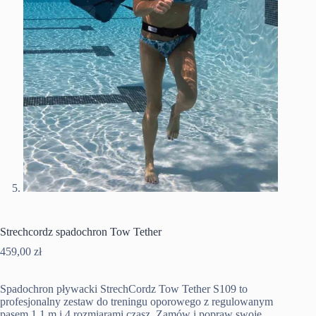
Strechcordz spadochron Tow Tether
459,00
zł
Spadochron pływacki StrechCordz Tow Tether S109 to
profesjonalny zestaw do treningu oporowego z regulowanym
pasem 1,1 m i 4 rozmiarami czasz. Zamów i popraw swoje