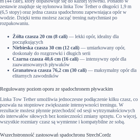
m (44 cale), który dopasowuje się do każdej sylwetki. Ponadto w
zestawie znajduje się nylonowa linka Tow Tether o długości 1,9 m
(6,5 stopy) oraz jedna czasza spadochronu zapewniająca opór w
wodzie. Dzięki temu możesz zacząć trening natychmiast po
rozpakowaniu.
Żółta czasza 20 cm (8 cali)
— lekki opór, idealny dla
początkujących
Niebieska czasza 30 cm (12 cali)
— umiarkowany opór,
doskonały do rozgrzewki i długich serii
Czarna czasza 40,6 cm (16 cali)
— intensywny opór dla
zaawansowanych pływaków
Granatowa czasza 76,2 cm (30 cali)
— maksymalny opór dla
elitarnych zawodników
Regulowany poziom oporu ze spadochronem pływackim
Linka Tow Tether umożliwia jednoczesne podłączenie kilku czasz, co
pozwala na stopniowe zwiększanie intensywności treningu. W
rezultacie możesz płynnie przechodzić od sesji wytrzymałościowych
do interwałów siłowych bez konieczności zmiany sprzętu. Co więcej,
wszystkie rozmiary czasz są wymienne i kompatybilne ze sobą.
Wszechstronność zastosowań spadochronu StrechCordz