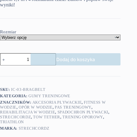
wyniki!
Rozmiar
ilość
Dodaj do koszyka
Strechcordz
spadochron
Tow
Tether
SKU:
IC-03-BRAGBELT
KATEGORIA:
GUMY TRENINGOWE
ZNACZNIKÓW:
AKCESORIA PŁYWACKIE
,
FITNESS W
WODZIE
,
OPÓR W WODZIE
,
PAS TRENINGOWY
,
REHABILITACJA W WODZIE
,
SPADOCHRON PŁYWACKI
,
STRECHCORDZ
,
TOW TETHER
,
TRENING OPOROWY
,
TRIATHLON
MARKA:
STRECHCORDZ