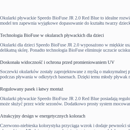
Okularki pływackie Speedo BioFuse JR 2.0 Red Blue to idealne rozwi
model ten zapewnia wyjątkowe dopasowanie do kształtu twarzy dzieck
Technologia BioFuse w okularach pływackich dla dzieci
Okularki dla dzieci Speedo BioFuse JR 2.0 wyposażono w miękkie uszc
delikatną skórę. Ponadto technologia BioFuse eliminuje uczucie ucisk
Doskonała widoczność i ochrona przed promieniowaniem UV
Soczewki okularków zostały zaprojektowane z myślą o maksymalnej pr
podczas pływania w odkrytych basenach. Dzięki temu młody pływak mo
Regulowany pasek i łatwy montaż
Okularki pływackie Speedo BioFuse JR 2.0 Red Blue posiadają regulo
może służyć przez wiele sezonów. Dodatkowo prosty system mocowa
Atrakcyjny design w energetycznych kolorach
Czerwono-niebieska kolorystyka przyciąga wzrok i dodaje pewności sie