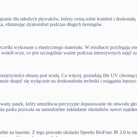
ązanie dla młodych pływaków, którzy cenią sobie komfort i doskonał
a, eliminując dyskomfort podczas długich treningów.
zelki wykonane z elastycznego materiału. W rezultacie przylegają one
u wokół oczu, co jest szczególnie ważne podczas intensywnych zajęć na
zejrzystości obrazu pod wodą. Co więcej, posiadają filtr UV chronią
że skupić się wyłącznie na doskonaleniu techniki i osiąganiu lepszy
wany pasek, który umożliwia precyzyjne dopasowanie do obwodu głowy
nia paska pozwala na samodzielne zakładanie okularków nawet najm
bie na basenie. Z tego powodu okularki Speedo BioFuse JR 2.0 to nie 