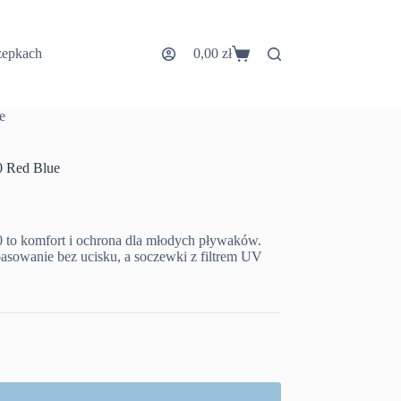
zepkach
0,00
zł
Koszyk
e
0 Red Blue
0 to komfort i ochrona dla młodych pływaków.
asowanie bez ucisku, a soczewki z filtrem UV