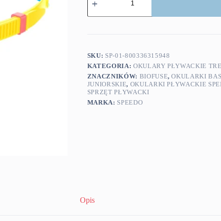
Speedo
okularki
pływackie
BioFuse
JR
2.0
Red
SKU:
SP-01-800336315948
Blue
KATEGORIA:
OKULARY PŁYWACKIE TR
ZNACZNIKÓW:
BIOFUSE
,
OKULARKI BA
JUNIORSKIE
,
OKULARKI PŁYWACKIE SP
SPRZĘT PŁYWACKI
MARKA:
SPEEDO
Opis