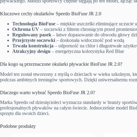
pływackiego. Młodzi sportowcy chętnie sięgają po ten model, łącząc
Kluczowe cechy okularków Speedo BioFuse JR 2.0
Technologia BioFuse
– miękkie uszczelki eliminujące uczucie 
Ochrona UV
– soczewki z filtrem chroniącym przed promieni
Regulowany pasek
– łatwe dopasowanie do obwodu głowy dz
Przejrzyste soczewki
– doskonała widoczność pod wodą
Trwała konstrukcja
– odporność na chlor i długotrwałe użytk
Atrakcyjny design
– energetyczna kolorystyka Red Blue
Dla kogo są przeznaczone okularki pływackie BioFuse JR 2.0?
Model ten został stworzony z myślą o dzieciach w wieku szkolnym, któ
podczas ambitnych treningów sportowych. Dzięki uniwersalnemu rozm
Dlaczego warto wybrać Speedo BioFuse JR 2.0?
Marka Speedo od dziesięcioleci wyznacza standardy w branży sportów
profesjonalnych pływaków na całym świecie. Jednocześnie model Bio
sprzętu dla swoich dzieci.
Podobne produkty