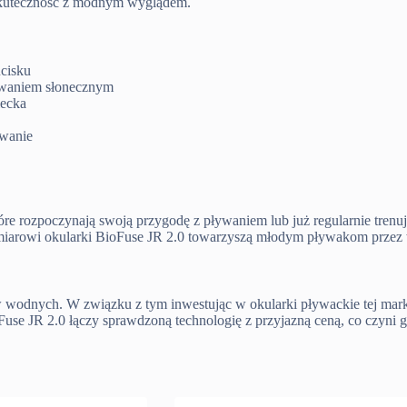
 skuteczność z modnym wyglądem.
ucisku
owaniem słonecznym
iecka
owanie
re rozpoczynają swoją przygodę z pływaniem lub już regularnie trenują
iarowi okularki BioFuse JR 2.0 towarzyszą młodym pływakom przez w
 wodnych. W związku z tym inwestując w okularki pływackie tej mark
Fuse JR 2.0 łączy sprawdzoną technologię z przyjazną ceną, co czy