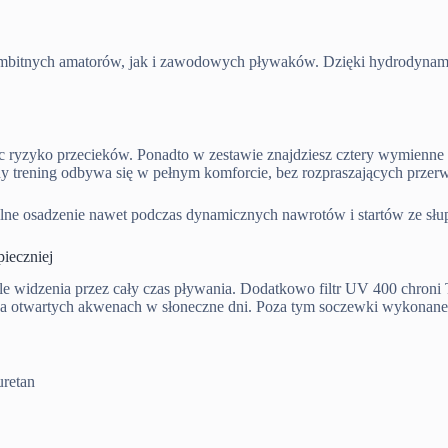
mbitnych amatorów, jak i zawodowych pływaków. Dzięki hydrodynami
jąc ryzyko przecieków. Ponadto w zestawie znajdziesz cztery wymienn
dy trening odbywa się w pełnym komforcie, bez rozpraszających przerw
e osadzenie nawet podczas dynamicznych nawrotów i startów ze słupka.
ieczniej
pole widzenia przez cały czas pływania. Dodatkowo filtr UV 400 ch
 na otwartych akwenach w słoneczne dni. Poza tym soczewki wykonane
uretan