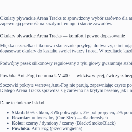
Okulary pływackie Arena Tracks to sprawdzony wybór zarówno dla a
zapewniają pewność na każdym treningu i starcie zawodów.
Okulary pływackie Arena Tracks — komfort i pewne dopasowanie
Miękka uszczelka silikonowa skutecznie przylega do twarzy, eliminu
dopasować okulary do kształtu swojej twarzy i nosa. W rezultacie każ
Podwójny pasek silikonowy regulowany z tyłu głowy gwarantuje stabiln
Powłoka Anti-Fog i ochrona UV 400 — widzisz więcej, ćwiczysz bezp
Soczewki pokryte warstwą Anti-Fog nie parują, zapewniając czyste 
Dlatego Arena Tracks sprawdza się zarówno na krytym basenie, jak i
Dane techniczne i skład
Skład:
60% silikon, 35% poliwęglan, 3% polipropylen, 2% poli
Rozmiar:
uniwersalny (One Size) — dla dorosłych
Kolor:
czarny / dymiony / czarny (Black/Smoke/Black)
Powłoka:
Anti-Fog (przeciwmgielna)