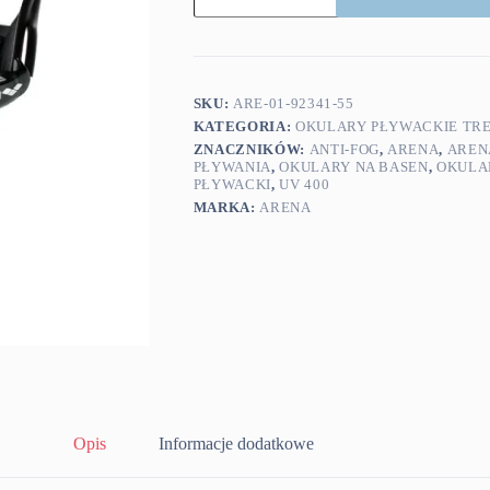
okulary
pływackie
Tracks
czarne
SKU:
ARE-01-92341-55
KATEGORIA:
OKULARY PŁYWACKIE TR
ZNACZNIKÓW:
ANTI-FOG
,
ARENA
,
AREN
PŁYWANIA
,
OKULARY NA BASEN
,
OKULA
PŁYWACKI
,
UV 400
MARKA:
ARENA
Opis
Informacje dodatkowe