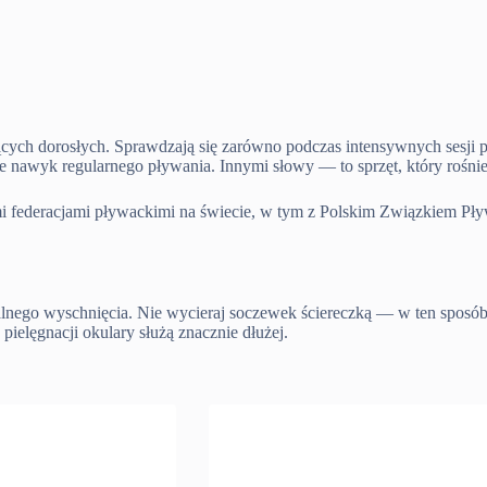
jących dorosłych. Sprawdzają się zarówno podczas intensywnych sesji 
ce nawyk regularnego pływania. Innymi słowy — to sprzęt, który rośni
i federacjami pływackimi na świecie, w tym z Polskim Związkiem Pły
alnego wyschnięcia. Nie wycieraj soczewek ściereczką — w ten sposó
 pielęgnacji okulary służą znacznie dłużej.