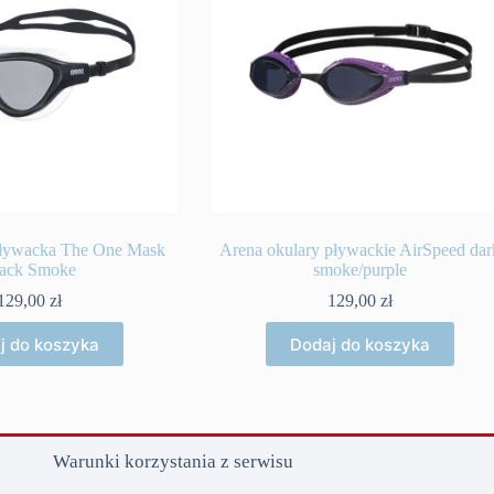
pływacka The One Mask
Arena okulary pływackie AirSpeed dar
ack Smoke
smoke/purple
129,00
zł
129,00
zł
j do koszyka
Dodaj do koszyka
Warunki korzystania z serwisu