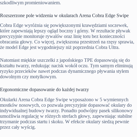
szkodliwym promieniowaniem.
Rozszerzone pole widzenia w okularach Arena Cobra Edge Swipe
Cobra Edge wyróżnia się powiększonymi krawędziami soczewek,
które zapewniają lepszy ogląd boczny i górny. W rezultacie pływak
precyzyjnie monitoruje rywalów oraz linię toru bez konieczności
obracania głowy. Co więcej, zwiększona przestrzeń na rzęsy sprawia,
że model Edge jest wygodniejszy niż poprzednia Cobra Ultra.
Natomiast miękkie uszczelki z japońskiego TPE dopasowują się do
kształtu twarzy, redukując nacisk wokół oczu. Tym samym eliminują
ryzyko przecieków nawet podczas dynamicznego pływania stylem
dowolnym czy motylkowym.
Ergonomiczne dopasowanie do każdej twarzy
Okularki Arena Cobra Edge Swipe wyposażono w 5 wymiennych
mostków nosowych, co pozwala precyzyjnie dopasować okulary do
indywidualnej budowy twarzy. Ponadto podwójny pasek silikonowy
umożliwia regulację w różnych strefach głowy, zapewniając stabilne
trzymanie podczas startu i skoku. W efekcie okulary siedzą pewnie
przez cały wyścig.