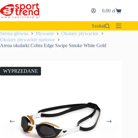
Przejdź
do
0,00
zł
Koszyk
treści
Szukaj
Strona główna
Pływanie
Okulary pływackie
Okulary pływackie startowe
Arena okularki Cobra Edge Swipe Smoke White Gold
WYPRZEDANE