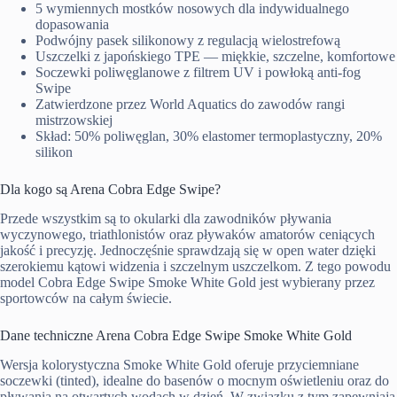
5 wymiennych mostków nosowych dla indywidualnego
dopasowania
Podwójny pasek silikonowy z regulacją wielostrefową
Uszczelki z japońskiego TPE — miękkie, szczelne, komfortowe
Soczewki poliwęglanowe z filtrem UV i powłoką anti-fog
Swipe
Zatwierdzone przez World Aquatics do zawodów rangi
mistrzowskiej
Skład: 50% poliwęglan, 30% elastomer termoplastyczny, 20%
silikon
Dla kogo są Arena Cobra Edge Swipe?
Przede wszystkim są to okularki dla zawodników pływania
wyczynowego, triathlonistów oraz pływaków amatorów ceniących
jakość i precyzję. Jednoczęśnie sprawdzają się w open water dzięki
szerokiemu kątowi widzenia i szczelnym uszczelkom. Z tego powodu
model Cobra Edge Swipe Smoke White Gold jest wybierany przez
sportowców na całym świecie.
Dane techniczne Arena Cobra Edge Swipe Smoke White Gold
Wersja kolorystyczna Smoke White Gold oferuje przyciemniane
soczewki (tinted), idealne do basenów o mocnym oświetleniu oraz do
pływania na otwartych wodach w dzień. W związku z tym zapewniają