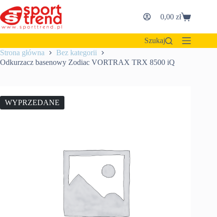
Przejdź
do
0,00
zł
Koszyk
treści
Szukaj
Strona główna
Bez kategorii
Odkurzacz basenowy Zodiac VORTRAX TRX 8500 iQ
WYPRZEDANE