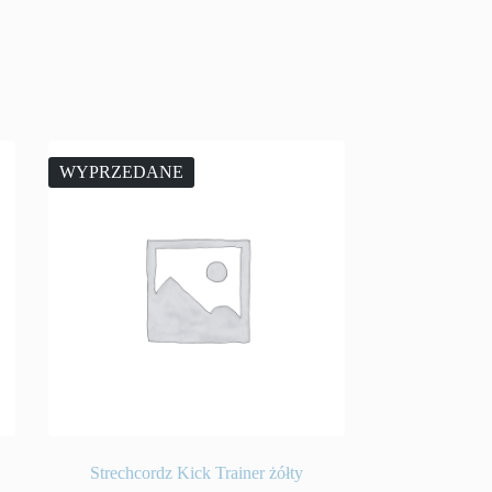
WYPRZEDANE
Strechcordz Kick Trainer żółty