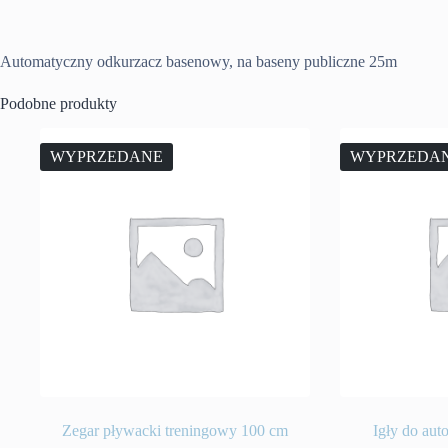
Automatyczny odkurzacz basenowy, na baseny publiczne 25m
Podobne produkty
WYPRZEDANE
WYPRZEDA
Zegar pływacki treningowy 100 cm
Igły do aut