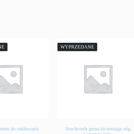
NE
WYPRZEDANE
omatu do nakłuwania
Strechcordz guma do treningu nóg