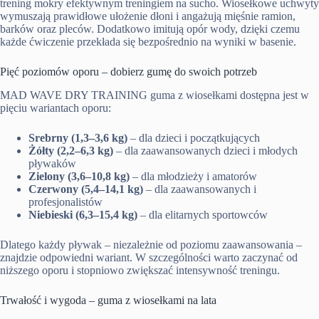
trening mokry efektywnym treningiem na sucho. Wiosełkowe uchwyty
wymuszają prawidłowe ułożenie dłoni i angażują mięśnie ramion,
barków oraz pleców. Dodatkowo imitują opór wody, dzięki czemu
każde ćwiczenie przekłada się bezpośrednio na wyniki w basenie.
Pięć poziomów oporu – dobierz gumę do swoich potrzeb
MAD WAVE DRY TRAINING guma z wiosełkami dostępna jest w
pięciu wariantach oporu:
Srebrny (1,3–3,6 kg)
– dla dzieci i początkujących
Żółty (2,2–6,3 kg)
– dla zaawansowanych dzieci i młodych
pływaków
Zielony (3,6–10,8 kg)
– dla młodzieży i amatorów
Czerwony (5,4–14,1 kg)
– dla zaawansowanych i
profesjonalistów
Niebieski (6,3–15,4 kg)
– dla elitarnych sportowców
Dlatego każdy pływak – niezależnie od poziomu zaawansowania –
znajdzie odpowiedni wariant. W szczególności warto zaczynać od
niższego oporu i stopniowo zwiększać intensywność treningu.
Trwałość i wygoda – guma z wiosełkami na lata