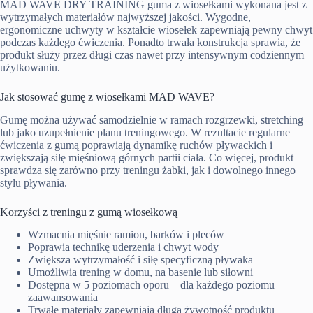
MAD WAVE DRY TRAINING guma z wiosełkami wykonana jest z
wytrzymałych materiałów najwyższej jakości. Wygodne,
ergonomiczne uchwyty w kształcie wiosełek zapewniają pewny chwyt
podczas każdego ćwiczenia. Ponadto trwała konstrukcja sprawia, że
produkt służy przez długi czas nawet przy intensywnym codziennym
użytkowaniu.
Jak stosować gumę z wiosełkami MAD WAVE?
Gumę można używać samodzielnie w ramach rozgrzewki, stretching
lub jako uzupełnienie planu treningowego. W rezultacie regularne
ćwiczenia z gumą poprawiają dynamikę ruchów pływackich i
zwiększają siłę mięśniową górnych partii ciała. Co więcej, produkt
sprawdza się zarówno przy treningu żabki, jak i dowolnego innego
stylu pływania.
Korzyści z treningu z gumą wiosełkową
Wzmacnia mięśnie ramion, barków i pleców
Poprawia technikę uderzenia i chwyt wody
Zwiększa wytrzymałość i siłę specyficzną pływaka
Umożliwia trening w domu, na basenie lub siłowni
Dostępna w 5 poziomach oporu – dla każdego poziomu
zaawansowania
Trwałe materiały zapewniają długą żywotność produktu