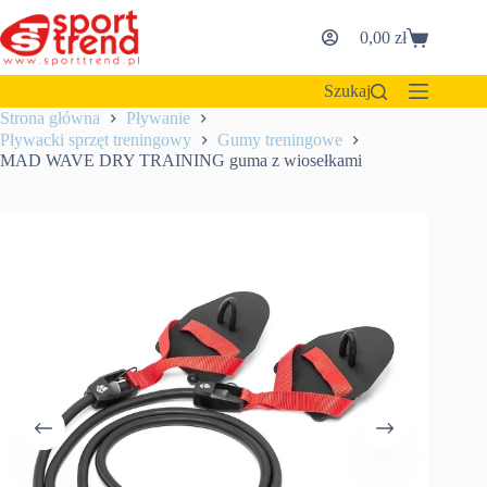
Przejdź
do
0,00
zł
Koszyk
treści
Szukaj
Strona główna
Pływanie
Pływacki sprzęt treningowy
Gumy treningowe
MAD WAVE DRY TRAINING guma z wiosełkami