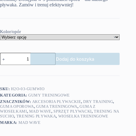
pływaka. Zamów i trenuj efektywniej!
Kolor/opór
ilość
Dodaj do koszyka
MAD
WAVE
DRY
TRAINING
guma
z
SKU:
H2O-03-GUMWIO
wiosełkami
KATEGORIA:
GUMY TRENINGOWE
ZNACZNIKÓW:
AKCESORIA PŁYWACKIE
,
DRY TRAINING
,
GUMA OPOROWA
,
GUMA TRENINGOWA
,
GUMA Z
WIOSEŁKAMI
,
MAD WAVE
,
SPRZĘT PŁYWACKI
,
TRENING NA
SUCHO
,
TRENING PŁYWAKA
,
WIOSEŁKA TRENINGOWE
MARKA:
MAD WAVE