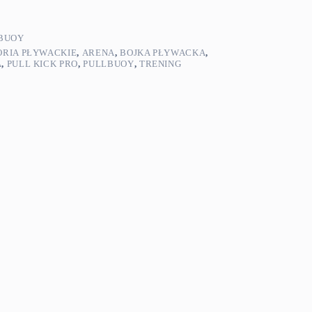
 BUOY
ORIA PŁYWACKIE
,
ARENA
,
BOJKA PŁYWACKA
,
A
,
PULL KICK PRO
,
PULLBUOY
,
TRENING