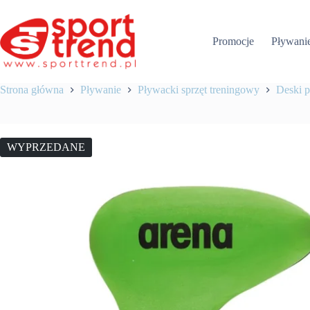
Przejdź
do
treści
Promocje
Pływani
Strona główna
Pływanie
Pływacki sprzęt treningowy
Deski p
WYPRZEDANE