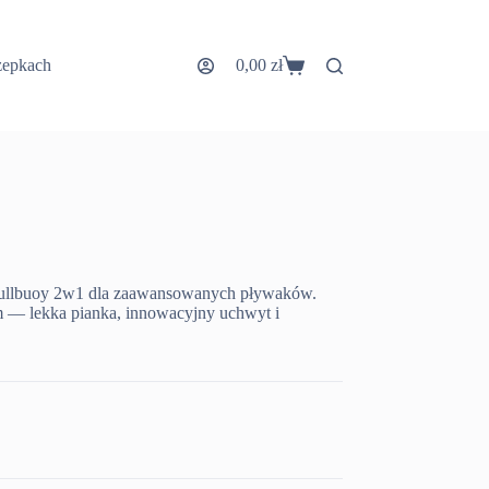
zepkach
0,00
zł
Koszyk
 pullbuoy 2w1 dla zaawansowanych pływaków.
m — lekka pianka, innowacyjny uchwyt i