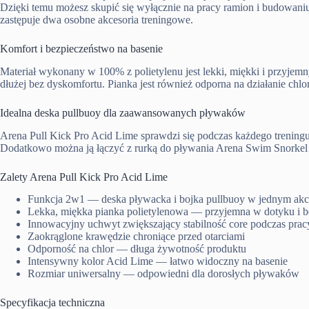
Dzięki temu możesz skupić się wyłącznie na pracy ramion i budowaniu
zastępuje dwa osobne akcesoria treningowe.
Komfort i bezpieczeństwo na basenie
Materiał wykonany w 100% z polietylenu jest lekki, miękki i przyje
dłużej bez dyskomfortu. Pianka jest również odporna na działanie chl
Idealna deska pullbuoy dla zaawansowanych pływaków
Arena Pull Kick Pro Acid Lime sprawdzi się podczas każdego trenin
Dodatkowo można ją łączyć z rurką do pływania Arena Swim Snorkel Pro
Zalety Arena Pull Kick Pro Acid Lime
Funkcja 2w1 — deska pływacka i bojka pullbuoy w jednym akc
Lekka, miękka pianka polietylenowa — przyjemna w dotyku i b
Innowacyjny uchwyt zwiększający stabilność core podczas prac
Zaokrąglone krawędzie chroniące przed otarciami
Odporność na chlor — długa żywotność produktu
Intensywny kolor Acid Lime — łatwo widoczny na basenie
Rozmiar uniwersalny — odpowiedni dla dorosłych pływaków
Specyfikacja techniczna