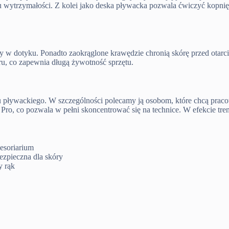
 wytrzymałości. Z kolei jako deska pływacka pozwala ćwiczyć kopnięci
mny w dotyku. Ponadto zaokrąglone krawędzie chronią skórę przed ota
oru, co zapewnia długą żywotność sprzętu.
gu pływackiego. W szczególności polecamy ją osobom, które chcą pr
, co pozwala w pełni skoncentrować się na technice. W efekcie trenin
esoriarium
ezpieczna dla skóry
y rąk