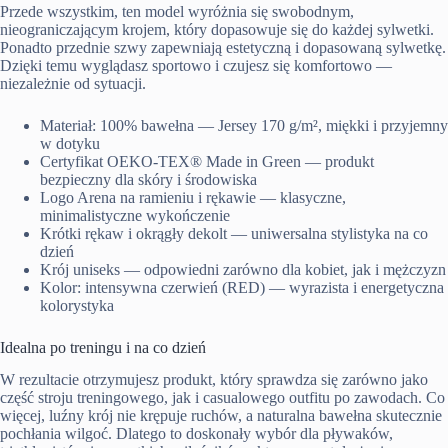
Przede wszystkim, ten model wyróżnia się swobodnym,
nieograniczającym krojem, który dopasowuje się do każdej sylwetki.
Ponadto przednie szwy zapewniają estetyczną i dopasowaną sylwetkę.
Dzięki temu wyglądasz sportowo i czujesz się komfortowo —
niezależnie od sytuacji.
Materiał: 100% bawełna — Jersey 170 g/m², miękki i przyjemny
w dotyku
Certyfikat OEKO-TEX® Made in Green — produkt
bezpieczny dla skóry i środowiska
Logo Arena na ramieniu i rękawie — klasyczne,
minimalistyczne wykończenie
Krótki rękaw i okrągły dekolt — uniwersalna stylistyka na co
dzień
Krój uniseks — odpowiedni zarówno dla kobiet, jak i mężczyzn
Kolor: intensywna czerwień (RED) — wyrazista i energetyczna
kolorystyka
Idealna po treningu i na co dzień
W rezultacie otrzymujesz produkt, który sprawdza się zarówno jako
część stroju treningowego, jak i casualowego outfitu po zawodach. Co
więcej, luźny krój nie krępuje ruchów, a naturalna bawełna skutecznie
pochłania wilgoć. Dlatego to doskonały wybór dla pływaków,