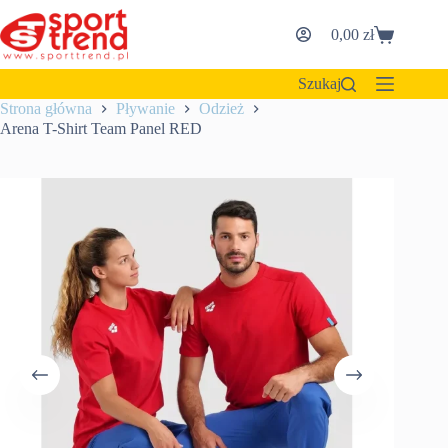
Przejdź
do
0,00
zł
Koszyk
treści
Szukaj
Strona główna
Pływanie
Odzież
Arena T-Shirt Team Panel RED