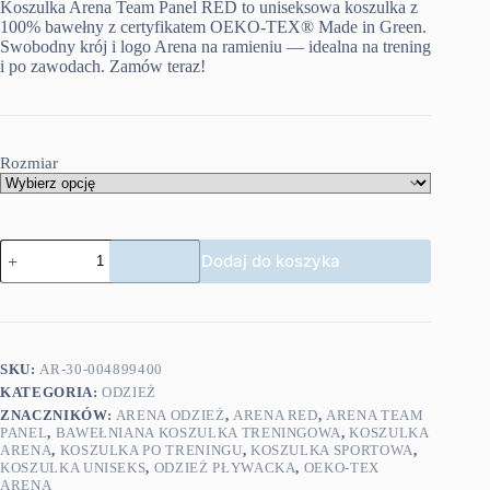
Koszulka Arena Team Panel RED to uniseksowa koszulka z
100% bawełny z certyfikatem OEKO-TEX® Made in Green.
Swobodny krój i logo Arena na ramieniu — idealna na trening
i po zawodach. Zamów teraz!
Rozmiar
ilość
Dodaj do koszyka
Arena
T-
Shirt
Team
Panel
RED
SKU:
AR-30-004899400
KATEGORIA:
ODZIEŻ
ZNACZNIKÓW:
ARENA ODZIEŻ
,
ARENA RED
,
ARENA TEAM
PANEL
,
BAWEŁNIANA KOSZULKA TRENINGOWA
,
KOSZULKA
ARENA
,
KOSZULKA PO TRENINGU
,
KOSZULKA SPORTOWA
,
KOSZULKA UNISEKS
,
ODZIEŻ PŁYWACKA
,
OEKO-TEX
ARENA