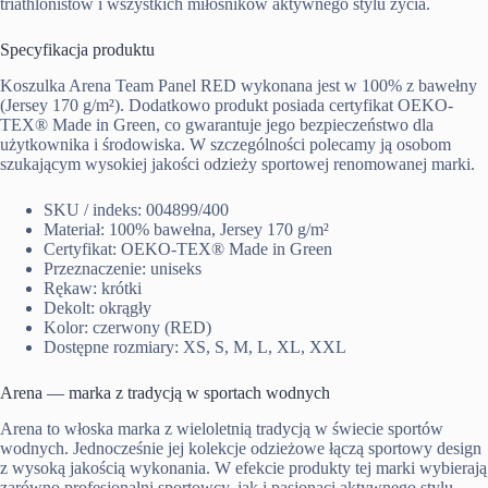
triathlonistów i wszystkich miłośników aktywnego stylu życia.
Specyfikacja produktu
Koszulka Arena Team Panel RED wykonana jest w 100% z bawełny
(Jersey 170 g/m²). Dodatkowo produkt posiada certyfikat OEKO-
TEX® Made in Green, co gwarantuje jego bezpieczeństwo dla
użytkownika i środowiska. W szczególności polecamy ją osobom
szukającym wysokiej jakości odzieży sportowej renomowanej marki.
SKU / indeks: 004899/400
Materiał: 100% bawełna, Jersey 170 g/m²
Certyfikat: OEKO-TEX® Made in Green
Przeznaczenie: uniseks
Rękaw: krótki
Dekolt: okrągły
Kolor: czerwony (RED)
Dostępne rozmiary: XS, S, M, L, XL, XXL
Arena — marka z tradycją w sportach wodnych
Arena to włoska marka z wieloletnią tradycją w świecie sportów
wodnych. Jednocześnie jej kolekcje odzieżowe łączą sportowy design
z wysoką jakością wykonania. W efekcie produkty tej marki wybierają
zarówno profesjonalni sportowcy, jak i pasjonaci aktywnego stylu