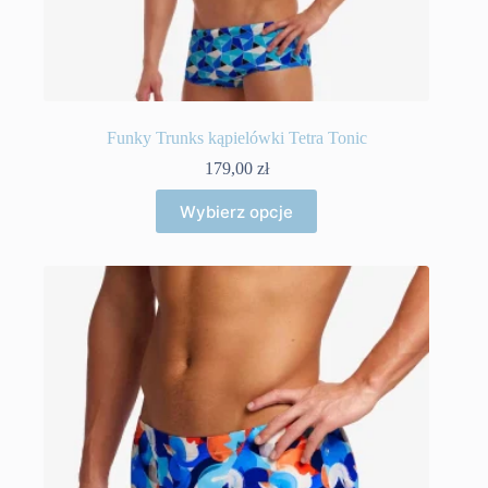
Funky Trunks kąpielówki Tetra Tonic
179,00
zł
Ten
Wybierz opcje
produkt
ma
wiele
wariantów.
Opcje
można
wybrać
na
stronie
produktu