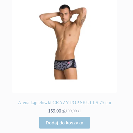
Arena kąpielówki CRAZY POP SKULLS 75 cm
159,00
zł
199,00
zł
Pierwotna
Aktualna
cena
cena
Dodaj do koszyka
wynosiła:
wynosi:
199,00 zł.
159,00 zł.