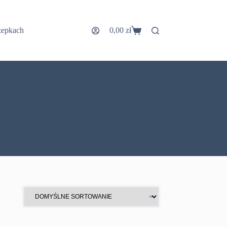
zepkach
0,00
zł
Koszyk