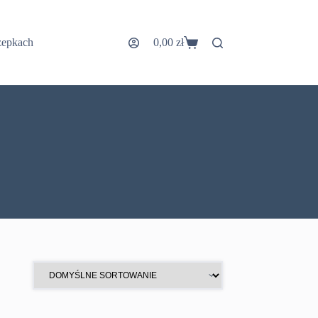
zepkach
0,00
zł
Koszyk