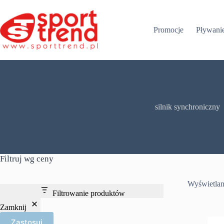
Przejdź
do
treści
Promocje
Pływani
silnik synchroniczny
Filtruj wg ceny
Wyświetlan
Filtrowanie produktów
Zamknij
Zastosuj