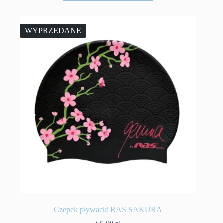
WYPRZEDANE
Czepek pływacki RAS SAKURA