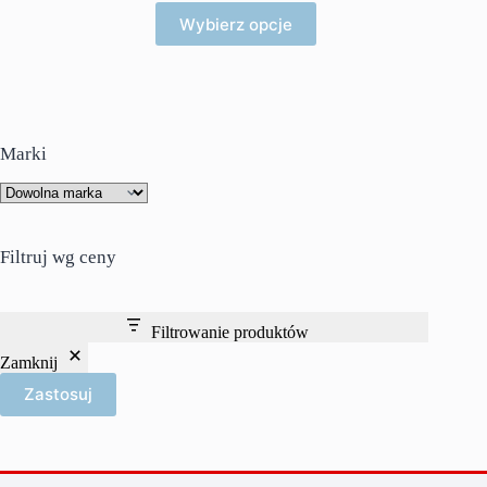
Ten
Wybierz opcje
produkt
ma
wiele
wariantów.
Opcje
można
wybrać
Marki
na
stronie
produktu
Filtruj wg ceny
Filtrowanie produktów
Zamknij
Zastosuj