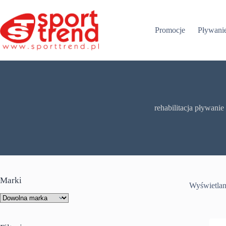
Przejdź
do
treści
Promocje
Pływani
rehabilitacja pływanie
Marki
Wyświetlan