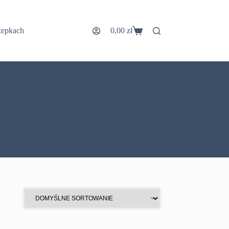
zepkach
0,00
zł
Koszyk