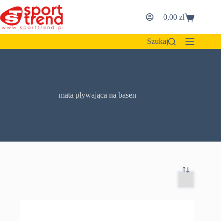
Przejdź
do
0,00
zł
Koszyk
treści
Szukaj
mata pływająca na basen