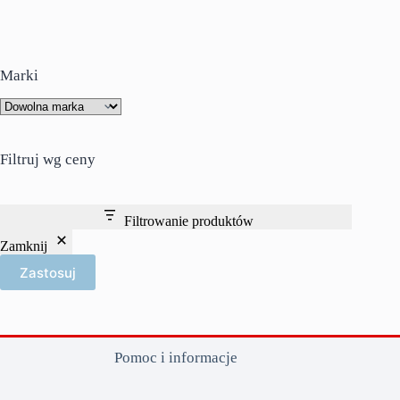
wiele
wariantów.
Opcje
można
wybrać
Marki
na
stronie
produktu
Filtruj wg ceny
Filtrowanie produktów
Zamknij
Zastosuj
Pomoc i informacje