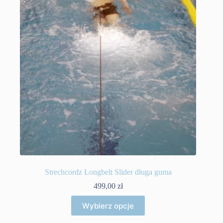
Strechcordz Longbelt Slider długa guma
499,00
zł
Ten
Wybierz opcje
produkt
ma