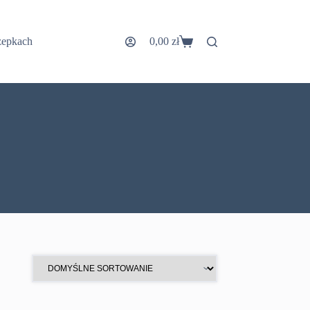
zepkach
0,00
zł
Koszyk