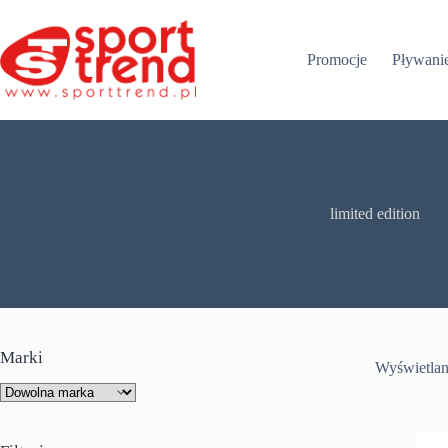
Przejdź
do
treści
Promocje
Pływani
limited edition
Marki
Wyświetlan