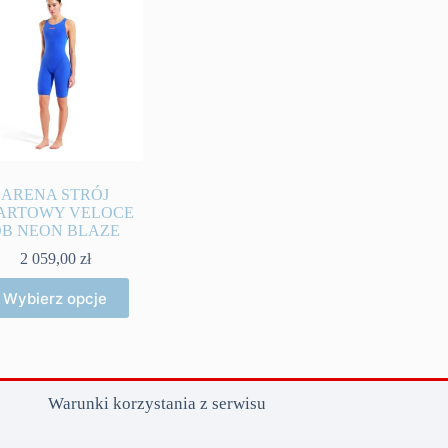
ARENA STRÓJ
ARTOWY VELOCE
OB NEON BLAZE
2 059,00
zł
Ten
Wybierz opcje
produkt
ma
wiele
wariantów.
Opcje
można
Warunki korzystania z serwisu
wybrać
na
stronie